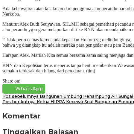
Ada kehawatiran atau ketakutan dari pengguna atau pecandu narkob
Narkoba.
Menurut Alex Budi Setiyawan, SH.,MH sebagai pemerhati pecandu na
atau pecandu yg segera melaporkan diri ke BNN akan mendapatkan re
“Tidak perlu cemas karena ada kepastian Hukum yg melindunginya,
bahwa yg ditangkap itu adalah mereka para pengedar atau para Ban
Harapan Alex, Marilah Kita semua bersama-sama saling menjaga dan 
BNN dan Kepolisian terus menerus tanpa henti memberikan Wawasan
semakin terdesak dan hilang dari peredaran. (tim)
Share on:
WhatsApp
Navigasi
Pos sebelumnya
Bangunan Embung Penampung Air Sungai 
Pos berikutnya
Ketua HIPPA Kecewa Soal Bangunan Embun
pos
Komentar
Tinggalkan Balasan