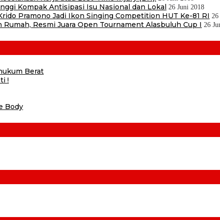
ggi Kompak Antisipasi Isu Nasional dan Lokal
26 Juni 2018
ido Pramono Jadi Ikon Singing Competition HUT Ke-81 RI
26
 Rumah, Resmi Juara Open Tournament Alasbuluh Cup I
26 Ju
ihukum Berat
i !
he Body