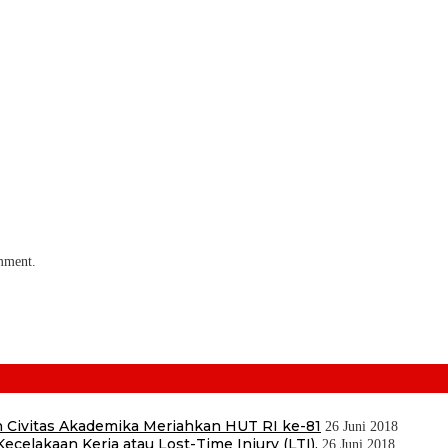
omment.
 Civitas Akademika Meriahkan HUT RI ke-81
26 Juni 2018
ecelakaan Kerja atau Lost-Time Injury (LTI).
26 Juni 2018