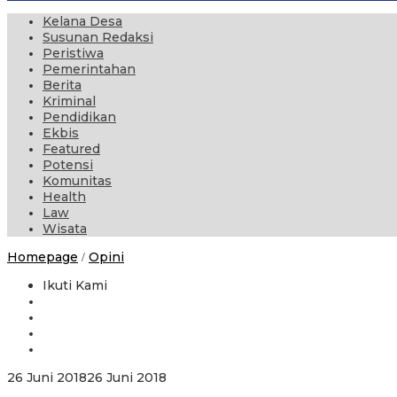
Kelana Desa
Susunan Redaksi
Peristiwa
Pemerintahan
Berita
Kriminal
Pendidikan
Ekbis
Featured
Potensi
Komunitas
Health
Law
Wisata
Melepas
Homepage
Opini
/
Jerat
Narkoba
Ikuti Kami
Jika
Ada
Niat
Bukan
Mustahil
oleh
26 Juni 2018
26 Juni 2018
administrator