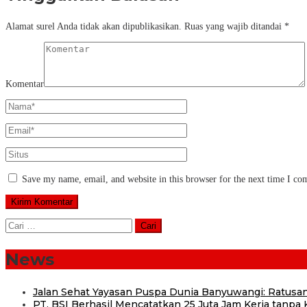
Alamat surel Anda tidak akan dipublikasikan.
Ruas yang wajib ditandai
*
Komentar
Save my name, email, and website in this browser for the next time I c
Cari
untuk:
News
Jalan Sehat Yayasan Puspa Dunia Banyuwangi: Ratusan
PT. BSI Berhasil Mencatatkan 25 Juta Jam Kerja tanpa K