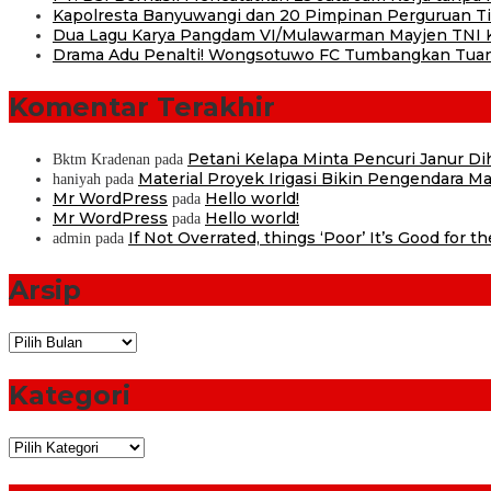
Kapolresta Banyuwangi dan 20 Pimpinan Perguruan Tin
Dua Lagu Karya Pangdam VI/Mulawarman Mayjen TNI Kr
Drama Adu Penalti! Wongsotuwo FC Tumbangkan Tuan
Komentar Terakhir
Petani Kelapa Minta Pencuri Janur D
Bktm Kradenan
pada
Material Proyek Irigasi Bikin Pengendara Mat
haniyah
pada
Mr WordPress
Hello world!
pada
Mr WordPress
Hello world!
pada
If Not Overrated, things ‘Poor’ It’s Good for t
admin
pada
Arsip
Arsip
Kategori
Kategori