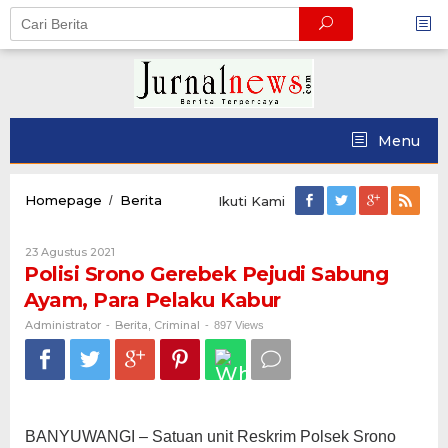
Skip
to
content
Menu
Polisi
Homepage
Berita
/
Ikuti Kami
Srono
Gerebek
Oleh
23 Agustus 2021
Pejudi
Administrator
Polisi Srono Gerebek Pejudi Sabung
Sabung
Ayam,
Ayam, Para Pelaku Kabur
Para
Pelaku
Administrator
Berita
Criminal
-
,
-
897 Views
Kabur
BANYUWANGI – Satuan unit Reskrim Polsek Srono