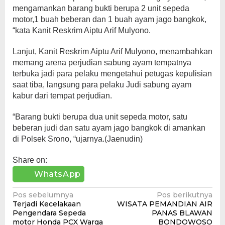
mengamankan barang bukti berupa 2 unit sepeda
motor,1 buah beberan dan 1 buah ayam jago bangkok,
“kata Kanit Reskrim Aiptu Arif Mulyono.
Lanjut, Kanit Reskrim Aiptu Arif Mulyono, menambahkan
memang arena perjudian sabung ayam tempatnya
terbuka jadi para pelaku mengetahui petugas kepulisian
saat tiba, langsung para pelaku Judi sabung ayam
kabur dari tempat perjudian.
“Barang bukti berupa dua unit sepeda motor, satu
beberan judi dan satu ayam jago bangkok di amankan
di Polsek Srono, “ujarnya.(Jaenudin)
Share on:
WhatsApp
Navigasi
Pos sebelumnya
Pos berikutnya
Terjadi Kecelakaan
WISATA PEMANDIAN AIR
pos
Pengendara Sepeda
PANAS BLAWAN
motor Honda PCX Warga
BONDOWOSO