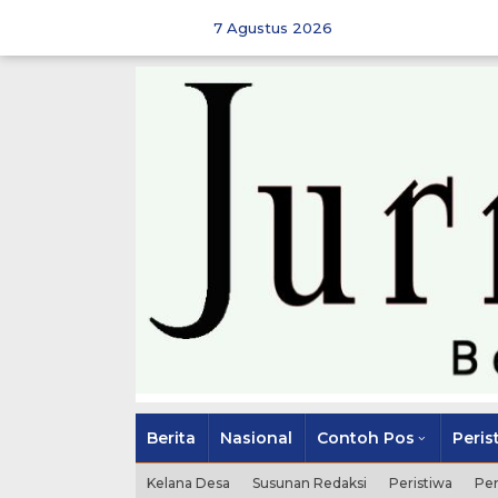
Skip
to
7 Agustus 2026
content
Berita
Nasional
Contoh Pos
Peris
Kelana Desa
Susunan Redaksi
Peristiwa
Pe