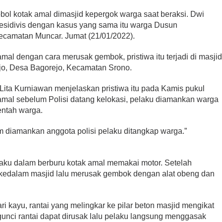
 kotak amal dimasjid kepergok warga saat beraksi. Dwi
residivis dengan kasus yang sama itu warga Dusun
camatan Muncar. Jumat (21/01/2022).
al dengan cara merusak gembok, pristiwa itu terjadi di masji
jo, Desa Bagorejo, Kecamatan Srono.
ita Kurniawan menjelaskan pristiwa itu pada Kamis pukul
k amal sebelum Polisi datang kelokasi, pelaku diamankan warga
ntah warga.
um diamankan anggota polisi pelaku ditangkap warga.”
elaku dalam berburu kotak amal memakai motor. Setelah
kedalam masjid lalu merusak gembok dengan alat obeng dan
ri kayu, rantai yang melingkar ke pilar beton masjid mengikat
unci rantai dapat dirusak lalu pelaku langsung menggasak