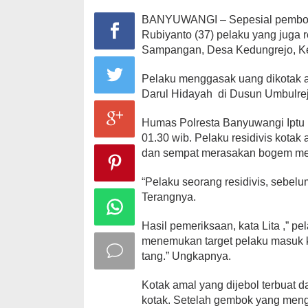
BANYUWANGI – Sepesial pembobol
Rubiyanto (37) pelaku yang juga 
Sampangan, Desa Kedungrejo, Ke
Pelaku menggasak uang dikotak am
Darul Hidayah
di Dusun Umbulre
Humas Polresta Banyuwangi Iptu L
01.30 wib. Pelaku residivis kota
dan sempat merasakan bogem me
“Pelaku seorang residivis, sebel
Terangnya.
Hasil pemeriksaan, kata Lita ,” p
menemukan target pelaku masuk 
tang.” Ungkapnya.
Kotak amal yang dijebol terbuat da
kotak. Setelah gembok yang meng