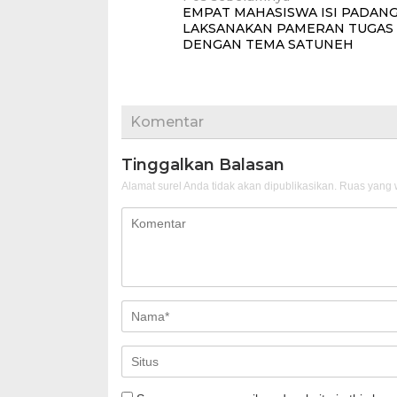
Navigasi
EMPAT MAHASISWA ISI PADAN
pos
LAKSANAKAN PAMERAN TUGAS 
DENGAN TEMA SATUNEH
Komentar
Tinggalkan Balasan
Alamat surel Anda tidak akan dipublikasikan.
Ruas yang w