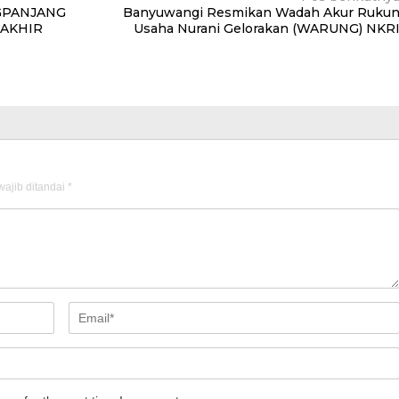
GPANJANG
Banyuwangi Resmikan Wadah Akur Ruku
AKHIR
Usaha Nurani Gelorakan (WARUNG) NKR
ajib ditandai
*