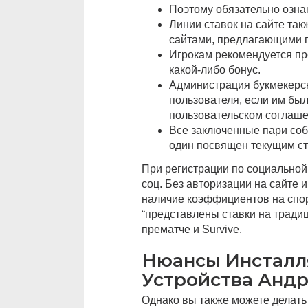
Поэтому обязательно озна
Линии ставок на сайте та
сайтами, предлагающими 
Игрокам рекомендуется пр
какой-либо бонус.
Администрация букмекерск
пользователя, если им бы
пользовательском соглаше
Все заключенные пари соб
один посвящен текущим ст
При регистрации по социальной
соц. Без авторизации на сайте 
наличие коэффициентов на спорт
“представлены ставки на тради
прематче и Survive.
Нюансы Инсталл
Устройства Анд
Однако вы также можете делать 