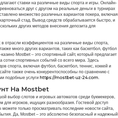
редлагают ставки на различные виды спорта и игры. Онлайн-
ревноваться друг с другом на реальные деньги в турнирах
дставлено множество различных вариантов покера, включая
икарточный стад. Вывод средств обрабатывается быстро, и
ескольких других методов внесения депозита для
х в отрасли коэффициентов на различные виды спорта,
 также много других вариантов, таких как баскетбол, футбол
казино Mostbet – это спортивный сайт, который предлагает
а сотни спортивных событий со всего мира. Здесь
ов спорта, включая футбол, баскетбол, теннис, хоккей и
 сайте также очень конкурентоспособны по сравнению с
https://mostbet-uz-24.com
ми подобные услуги
.
унт На Mostbet
шой выбор слотов и игровых автоматов среди букмекеров,
ом для игроков, ищущих разнообразия. Гостевой доступ
ы можете только просматривать последние новости сайта,
бытия. Да, Mostbet – это абсолютно безопасный и надежный