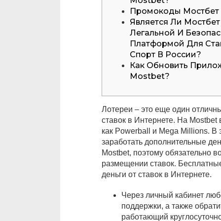
Mostbet?
Промокоды Мостбет
Является Ли Мостбет
Легальной И Безопа
Платформой Для Ста
Спорт В России?
Как Обновить Прило
Mostbet?
Лотереи – это еще один отличн
ставок в Интернете. На Mostbet
как Powerball и Mega Millions. 
заработать дополнительные ден
Mostbet, поэтому обязательно 
размещении ставок. Бесплатные
деньги от ставок в Интернете.
Через личный кабинет люб
поддержки, а также обрати
работающий круглосуточно