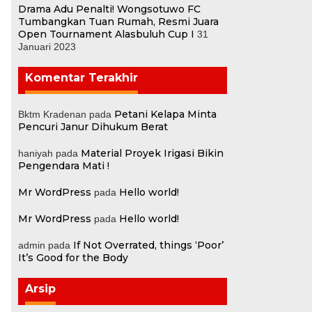
Drama Adu Penalti! Wongsotuwo FC
Tumbangkan Tuan Rumah, Resmi Juara
Open Tournament Alasbuluh Cup I
31
Januari 2023
Komentar Terakhir
Petani Kelapa Minta
Bktm Kradenan
pada
Pencuri Janur Dihukum Berat
Material Proyek Irigasi Bikin
haniyah
pada
Pengendara Mati !
Mr WordPress
Hello world!
pada
Mr WordPress
Hello world!
pada
If Not Overrated, things ‘Poor’
admin
pada
It’s Good for the Body
Arsip