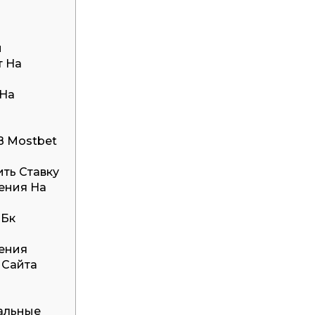
и
т На
 На
В Mostbet
ть Ставку
ения На
 Бк
ения
 Сайта
альные