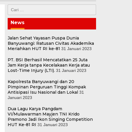
Cari
untuk:
News
Jalan Sehat Yayasan Puspa Dunia
Banyuwangi: Ratusan Civitas Akademika
Meriahkan HUT RI ke-81
31 Januari 2023
PT. BSI Berhasil Mencatatkan 25 Juta
Jam Kerja tanpa Kecelakaan Kerja atau
Lost-Time Injury (LTI).
31 Januari 2023
Kapolresta Banyuwangi dan 20
Pimpinan Perguruan Tinggi Kompak
Antisipasi Isu Nasional dan Lokal
31
Januari 2023
Dua Lagu Karya Pangdam
VI/Mulawarman Mayjen TNI Krido
Pramono Jadi Ikon Singing Competition
HUT Ke-81 RI
31 Januari 2023