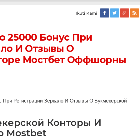
Ikuti Kami
До 25000 Бонус При
ло И Отзывы О
торе Мостбет Оффшорны
ус При Регистрации Зеркало И Отзывы О Букмекерской
екерской Конторы И
о Mostbet