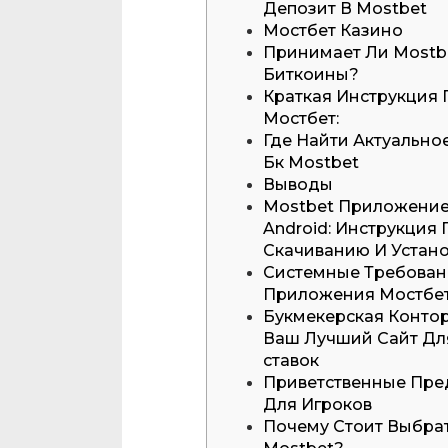
Депозит В Mostbet
Мостбет Казино
Принимает Ли Mostb
Биткоины?
Краткая Инструкция 
Мостбет:
Где Найти Актуально
Бк Mostbet
Выводы
Mostbet Приложение 
Android: Инструкция 
Скачиванию И Устан
Системные Требован
Приложения Мостбе
Букмекерская Контор
Ваш Лучший Сайт Дл
ставок
Приветственные Пр
Для Игроков
Почему Стоит Выбра