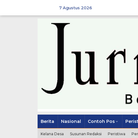
Skip
to
7 Agustus 2026
content
Berita
Nasional
Contoh Pos
Peris
Kelana Desa
Susunan Redaksi
Peristiwa
Pe