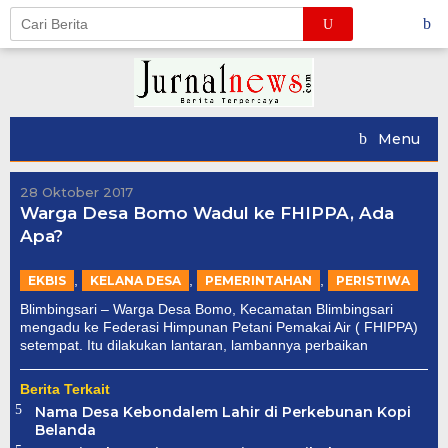
Skip
to
content
Menu
28 Oktober 2017
Warga Desa Bomo Wadul ke FHIPPA, Ada
Apa?
,
,
,
EKBIS
KELANA DESA
PEMERINTAHAN
PERISTIWA
Blimbingsari – Warga Desa Bomo, Kecamatan Blimbingsari
mengadu ke Federasi Himpunan Petani Pemakai Air ( FHIPPA)
setempat. Itu dilakukan lantaran, lambannya perbaikan
Berita Terkait
Nama Desa Kebondalem Lahir di Perkebunan Kopi
Belanda