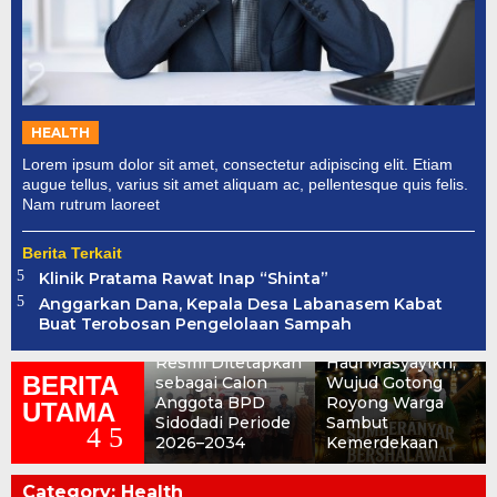
HEALTH
Lorem ipsum dolor sit amet, consectetur adipiscing elit. Etiam
augue tellus, varius sit amet aliquam ac, pellentesque quis felis.
Nam rutrum laoreet
Berita Terkait
Klinik Pratama Rawat Inap “Shinta”
SUMBERANYAR
Anggarkan Dana, Kepala Desa Labanasem Kabat
BERSHALAWAT:
Buat Terobosan Pengelolaan Sampah
Tujuh Nama
Rokat Dhisa dan
Resmi Ditetapkan
Haul Masyayikh,
BERITA
sebagai Calon
Wujud Gotong
Anggota BPD
Royong Warga
UTAMA
Sidodadi Periode
Sambut
2026–2034
Kemerdekaan
Category:
Health