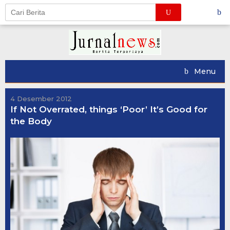
Skip
to
content
Menu
4 Desember 2012
If Not Overrated, things ‘Poor’ It’s Good for
the Body