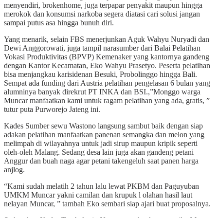
menyendiri, brokenhome, juga terpapar penyakit maupun hingga
merokok dan konsumsi narkoba segera diatasi cari solusi jangan
sampai putus asa hingga bunuh diri.
Yang menarik, selain FBS menerjunkan Aguk Wahyu Nuryadi dan
Dewi Anggorowati, juga tampil narasumber dari Balai Pelatihan
Vokasi Produktivitas (BPVP) Kemenaker yang kantornya gandeng
dengan Kantor Kecamatan, Eko Wahyu Prasetyo. Peserta pelatihan
bisa menjangkau karisidenan Besuki, Probolinggo hingga Bali.
Sempat ada funding dari Austria pelatihan pengelasan 6 bulan yang
alumninya banyak direkrut PT INKA dan BSI.,”Monggo warga
Muncar manfaatkan kami untuk ragam pelatihan yang ada, gratis, ”
tutur puta Purworejo Jateng ini.
Kades Sumber sewu Wastono langsung sambut baik dengan siap
adakan pelatihan manfaatkan panenan semangka dan melon yang
melimpah di wilayahnya untuk jadi sirup maupun kripik seperti
oleh-oleh Malang. Sedang desa lain juga akan gandeng petani
Anggur dan buah naga agar petani takengeluh saat panen harga
anjlog.
“Kami sudah melatih 2 tahun lalu lewat PKBM dan Paguyuban
UMKM Muncar yakni camilan dan krupuk l olahan hasil laut
nelayan Muncar, ” tambah Eko sembari siap ajari buat proposalnya.