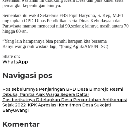
kesehatan 9 tatanan ini didukung Kesra Desa dan para kader serta
pemangku kepentingan lainnya.
Sementara itu wakil Sekretaris FBS Pipit Haryono, S. Kep, M.Pd
ungkapkan OPD Dinas Pendidikan serta Dinas Kebudayaan dan
Pariwisata mampu mencapai nilai 90,sedang lainnya masih antara 70
hingga 80-an.
“Yang lain harapannya bisa penuhi harapan kita bersama
Banyuwangi raih wistara lagi, “(bung Aguk/AM/JN -SC)
Share on:
WhatsApp
Navigasi pos
Pos sebelumnya
Penjaringan BPD Desa Bimorejo Resmi
Dibuka, Panitia Ajak Warga Segera Daftar
Pos berikutnya
Ditetapkan Desa Percontohan Antikorupsi
Sejak 2022, KPK Apresiasi Komitmen Desa Sukojati
Banyuwangi
Komentar