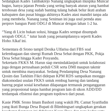
Sedangkan Kades Tambakrejo Nanang ungkapkan muspika Muncar
bagus, hanya jajaran Pemda yang sering banyak aturan yang hambat
terobosan desa yang sudah banting tulang babak belur ikuti arahan
kabupaten dan pusat hingga akhirnya Kades atasi mandiri tanpa ada
yang membela. Nanang yang Seniman ini juga usul pemda atau
perprov bangun Panti ODGJ di Muncar dengan lahan 1-2 ha.
“Yang di Licin bukan solusi, hingga Kades sempat disumpah
serapah ODGJ, ” tutur lurah yang penampilannya seperti Kades
Hoho Alkaf ini.
Sementara di Srono tampil Desika Ulfarisa dari FBS soal
kelembagaan dan sinergi Rumah Desa Sehat dengan PKK, Pokja
Desa Sehat hingga Kader Posyandu.
Sekretaris FKKS M. Harun siap menindaklanjuti untuk kolaborasi
juga dengan perusahaan peduli CSR serta DMI maupun takmir
untuk membina masyarakat. Sedang Pendamping Desa Nanang
Qosim dan Tarkhim Fikri didepan KPM RDS sampaikan monggo
diakomodasi usulan FKKS untuk rembug bareng dan tandang
bareng pegiat sosial kesehatan dilapangan termasuk penganggaran
yang proposional tanpa hambat program lain di sikon ADD/DD
terdampak efisiensi dan program topdown dari pusat.
Kasie PMK Srono Imam Bashori yang wakili Plt. Camat Syarifudin
yang ikuti Bunga Desa Bupati di Blimbingsari ungkapkan gerakan