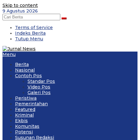
Skip to content
9 Agustus 2026
Terms of Service
Indeks Berita
Tutup Menu
Menu
Berita
Nasional
Contoh Pos
Standar Pos
Video Pos
Galeri Pos
Peristiwa
Pemerintahan
Featured
Kriminal
Ekbis
Komunitas
Potensi
Susunan Redaksi