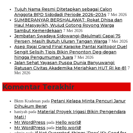
Tujuh Nama Resmi Ditetapkan sebagai Calon
Anggota BPD Sidodadi Periode 2026–2034
7 Mei 2026
SUMBERANYAR BERSHALAWAT: Rokat Dhisa dan
Haul Masyayikh, Wujud Gotong Royong Warga
Sambut Kemerdekaan
7 Mei 2026
Jembatan Swadaya Sidowangi–Bajulmati Capai 75
Persen, Masih Butuh Uluran Tangan Warga
7 Mei 2026
Asep Rajai Grand Final Karaoke Pantai Kalitopo! Duel
Sengit Selisih Tipis Bikin Penonton Deg-degan
hingga Pengumuman Juara
7 Mei 2026
Jalan Sehat Yayasan Puspa Dunia Banyuwangi:
Ratusan Civitas Akademika Meriahkan HUT RI ke-81
7
Mei 2026
Komentar Terakhir
Petani Kelapa Minta Pencuri Janur
Bktm Kradenan
pada
Dihukum Berat
Material Proyek Irigasi Bikin Pengendara
haniyah
pada
Mati !
Mr WordPress
Hello world!
pada
Mr WordPress
Hello world!
pada
If Not Overrated, things ‘Poor’ It’s Good for