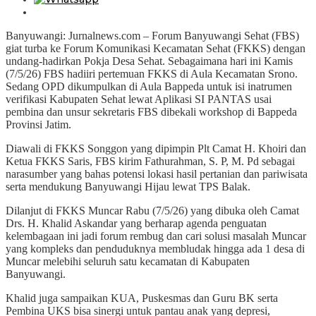
Banyuwangi: Jurnalnews.com – Forum Banyuwangi Sehat (FBS)
giat turba ke Forum Komunikasi Kecamatan Sehat (FKKS) dengan
undang-hadirkan Pokja Desa Sehat. Sebagaimana hari ini Kamis
(7/5/26) FBS hadiiri pertemuan FKKS di Aula Kecamatan Srono.
Sedang OPD dikumpulkan di Aula Bappeda untuk isi inatrumen
verifikasi Kabupaten Sehat lewat Aplikasi SI PANTAS usai
pembina dan unsur sekretaris FBS dibekali workshop di Bappeda
Provinsi Jatim.
Diawali di FKKS Songgon yang dipimpin Plt Camat H. Khoiri dan
Ketua FKKS Saris, FBS kirim Fathurahman, S. P, M. Pd sebagai
narasumber yang bahas potensi lokasi hasil pertanian dan pariwisata
serta mendukung Banyuwangi Hijau lewat TPS Balak.
Dilanjut di FKKS Muncar Rabu (7/5/26) yang dibuka oleh Camat
Drs. H. Khalid Askandar yang berharap agenda penguatan
kelembagaan ini jadi forum rembug dan cari solusi masalah Muncar
yang kompleks dan penduduknya membludak hingga ada 1 desa di
Muncar melebihi seluruh satu kecamatan di Kabupaten
Banyuwangi.
Khalid juga sampaikan KUA, Puskesmas dan Guru BK serta
Pembina UKS bisa sinergi untuk pantau anak yang depresi,