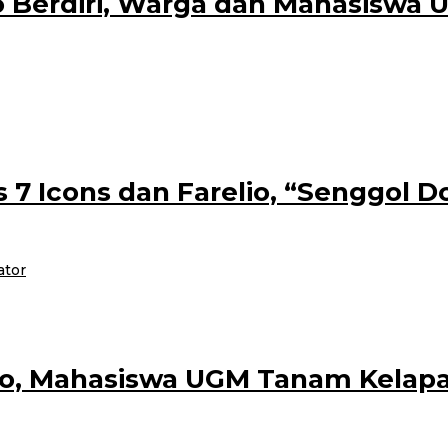
o Berdiri, Warga dan Mahasiswa 
san pesisir Pantai Kalitopo sebagai destinasi wisata terus ditunjukkan mela
 7 Icons dan Farelio, “Senggol
ator
wira Bergoyang by Jwara Creative yang digawangi Jery Benedick, Rori Perwira
po, Mahasiswa UGM Tanam Kelapa 