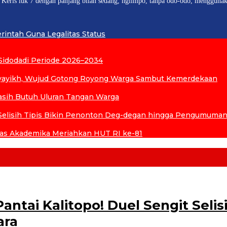
 Keris luk 7 dengan panjang bilah sedang, nglimpo, tanpa odo-odo, mengguna
intah Guna Legalitas Status
Sidodadi Periode 2026–2034
yikh, Wujud Gotong Royong Warga Sambut Kemerdekaan
asih Butuh Uluran Tangan Warga
it Selisih Tipis Bikin Penonton Deg-degan hingga Pengumuman
tas Akademika Meriahkan HUT RI ke-81
antai Kalitopo! Duel Sengit Selis
ara