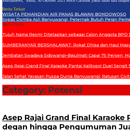
Journalnews, Sabtu, 30 Oktober 2021 Keris Carubuk yakni salah satu dhapur
Berita Terkait
WISATA PEMANDIAN AIR PANAS BLAWAN BONDOWOSO
Sopas Domba Asli Banyuwangi, Peternak Butuh Peran Pemer
Berita Utama
Tujuh Nama Resmi Ditetapkan sebagai Calon Anggota BPD 
SUMBERANYAR BERSHALAWAT: Rokat Dhisa dan Haul Masya
Jembatan Swadaya Sidowangi–Bajulmati Capai 75 Persen, M
Asep Rajai Grand Final Karaoke Pantai Kalitopo! Duel Seng
Jalan Sehat Yayasan Puspa Dunia Banyuwangi: Ratusan Civi
Category:
Potensi
Asep Rajai Grand Final Karaoke P
degan hingga Pengumuman Ju