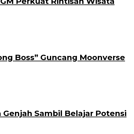
UGM Perkuat Rintisan Wisata
lui berbagai langkah nyata. Salah satunya
 Dong Boss” Guncang Moonverse
, Hexa
Genjah Sambil Belajar Potensi