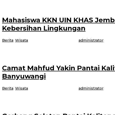
BANYUWANGI – Pariwisata yang terus tumbuh di Kabupaten Banyuwangi, Jawa
Mahasiswa KKN UIN KHAS Jember
Kebersihan Lingkungan
Berita
,
Wisata
|
7 Juli 2026
7 Juli 2026
oleh
administrator
Banyuwangi, Jurnalnews.com – Semangat pengabdian kepada masyarakat dit
Camat Mahfud Yakin Pantai Kali
Banyuwangi
Berita
,
Wisata
|
3 Juli 2026
3 Juli 2026
oleh
administrator
Banyuwangi, Jurnalnews.com – Keseriusan Pemerintah Kecamatan Wongsorej