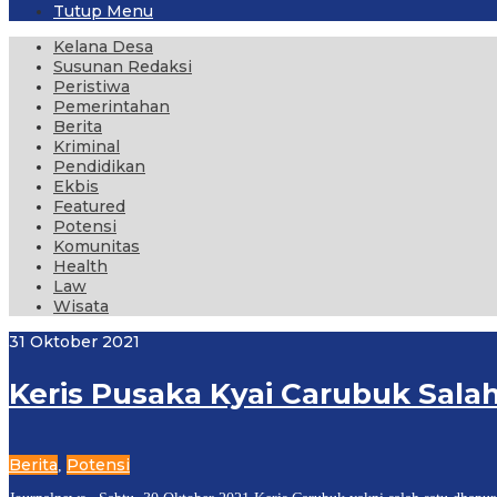
Tutup Menu
Kelana Desa
Susunan Redaksi
Peristiwa
Pemerintahan
Berita
Kriminal
Pendidikan
Ekbis
Featured
Potensi
Komunitas
Health
Law
Wisata
31 Oktober 2021
Keris Pusaka Kyai Carubuk Sala
Berita
Potensi
,