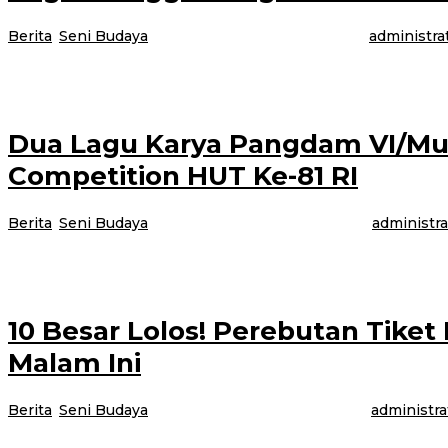
Berita
,
Seni Budaya
|
1 hari lalu
8 Agustus 2026
oleh
administra
Banyuwangi, Jurnalnews.com – Malam Grand Final Lomba Karaoke dalam ran
Dua Lagu Karya Pangdam VI/Mul
Competition HUT Ke-81 RI
Berita
,
Seni Budaya
|
3 hari lalu
6 Agustus 2026
oleh
administra
Jakarta – Dalam rangka memperingati Hari Ulang Tahun ke-81 Kemerdekaan 
10 Besar Lolos! Perebutan Tiket
Malam Ini
Berita
,
Seni Budaya
|
4 hari lalu
5 Agustus 2026
oleh
administra
Banyuwangi, Jurnalnews.com – Setelah melalui persaingan ketat selama emp