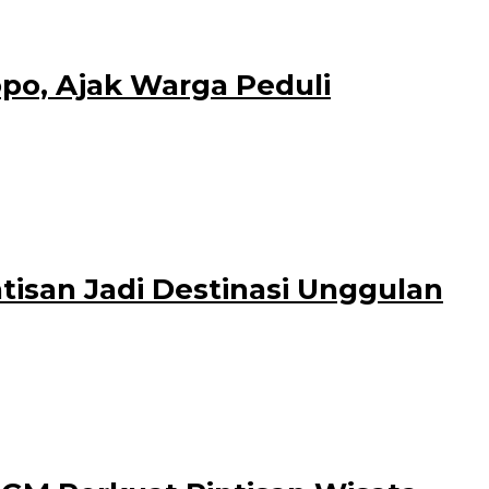
atu
po, Ajak Warga Peduli
ri (UIN) KH. Achmad Siddiq (KHAS)
tisan Jadi Destinasi Unggulan
ditunjukkan Camat Wongsorejo, Mohammad Mahfud. Melalui kunjungannya