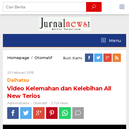
Skip
to
content
Menu
Video
Homepage
Otomatif
/
Ikuti Kami
Kelemahan
dan
Oleh
20 Februari 2018
Kelebihan
Administrator
All
Daihatsu
New
Video Kelemahan dan Kelebihan All
Terios
New Terios
Administrator
Otomatif
-
-
3.714 Views