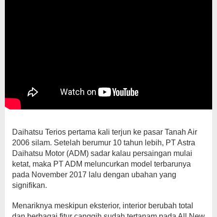
Daihatsu Terios pertama kali terjun ke pasar Tanah Air
2006 silam. Setelah berumur 10 tahun lebih, PT Astra
Daihatsu Motor (ADM) sadar kalau persaingan mulai
ketat, maka PT ADM meluncurkan model terbarunya
pada November 2017 lalu dengan ubahan yang
signifikan.
Menariknya meskipun eksterior, interior berubah total
dan berbagai fitur canggih sudah tertanam pada All New