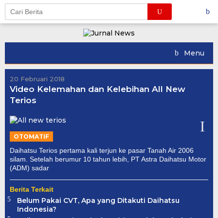
Skip
to
content
Menu
20 Februari 2018
Video Kelemahan dan Kelebihan All New
Terios
OTOMATIF
Daihatsu Terios pertama kali terjun ke pasar Tanah Air 2006
silam. Setelah berumur 10 tahun lebih, PT Astra Daihatsu Motor
(ADM) sadar
Berita Terkait
Belum Pakai CVT, Apa yang Ditakuti Daihatsu
Indonesia?