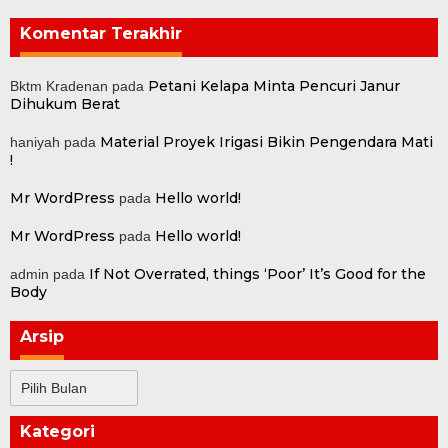
Komentar Terakhir
Petani Kelapa Minta Pencuri Janur
Bktm Kradenan
pada
Dihukum Berat
Material Proyek Irigasi Bikin Pengendara Mati
haniyah
pada
!
Mr WordPress
Hello world!
pada
Mr WordPress
Hello world!
pada
If Not Overrated, things ‘Poor’ It’s Good for the
admin
pada
Body
Arsip
Arsip
Kategori