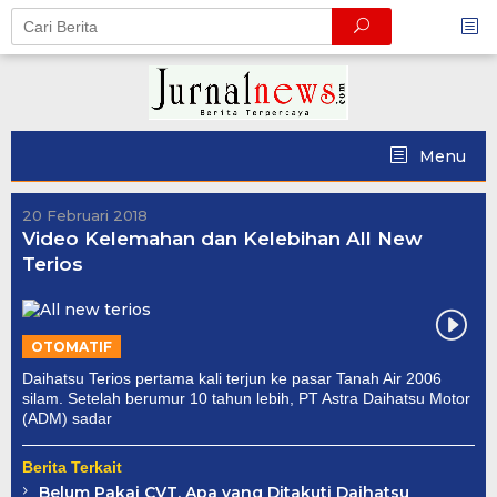
Skip
to
content
Menu
20 Februari 2018
Video Kelemahan dan Kelebihan All New
Terios
OTOMATIF
Daihatsu Terios pertama kali terjun ke pasar Tanah Air 2006
silam. Setelah berumur 10 tahun lebih, PT Astra Daihatsu Motor
(ADM) sadar
Berita Terkait
Belum Pakai CVT, Apa yang Ditakuti Daihatsu