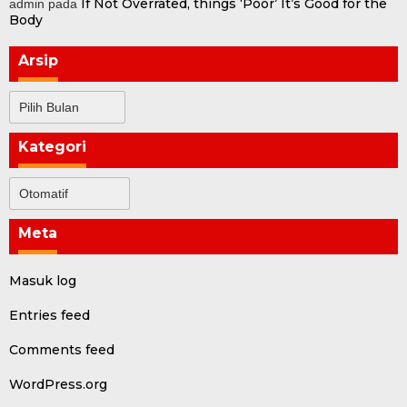
If Not Overrated, things ‘Poor’ It’s Good for the
admin
pada
Body
Arsip
Arsip
Kategori
Kategori
Meta
Masuk log
Entries feed
Comments feed
WordPress.org