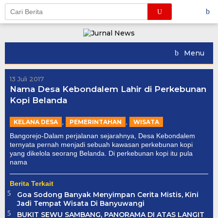
Skip
to
content
Menu
13 Juli 2017
Nama Desa Kebondalem Lahir di Perkebunan
Kopi Belanda
,
,
KELANA DESA
PEMERINTAHAN
WISATA
Bangorejo-Dalam perjalanan sejarahnya, Desa Kebondalem
ternyata pernah menjadi sebuah kawasan perkebunan kopi
yang dikelola seorang Belanda. Di perkebunan kopi itu pula
nama
Berita Terkait
Goa Sodong Banyak Menyimpan Cerita Mistis, Kini
Jadi Tempat Wisata Di Banyuwangi
BUKIT SEWU SAMBANG, PANORAMA DI ATAS LANGIT