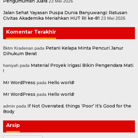
Pengumuman Juara
23 Mei 2026
Jalan Sehat Yayasan Puspa Dunia Banyuwangi: Ratusan
Civitas Akademika Meriahkan HUT RI ke-81
23 Mei 2026
Komentar Terakhir
Petani Kelapa Minta Pencuri Janur
Bktm Kradenan
pada
Dihukum Berat
Material Proyek Irigasi Bikin Pengendara Mati
haniyah
pada
!
Mr WordPress
Hello world!
pada
Mr WordPress
Hello world!
pada
If Not Overrated, things ‘Poor’ It’s Good for the
admin
pada
Body
Arsip