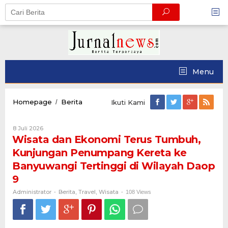
Skip
to
content
Menu
Wisata
Homepage
Berita
/
Ikuti Kami
dan
Ekonomi
Oleh
8 Juli 2026
Terus
Administrator
Wisata dan Ekonomi Terus Tumbuh,
Tumbuh,
Kunjungan
Kunjungan Penumpang Kereta ke
Penumpang
Banyuwangi Tertinggi di Wilayah Daop
Kereta
ke
9
Banyuwangi
Administrator
Berita
Travel
Wisata
-
,
Tertinggi
,
-
108 Views
di
Wilayah
Daop