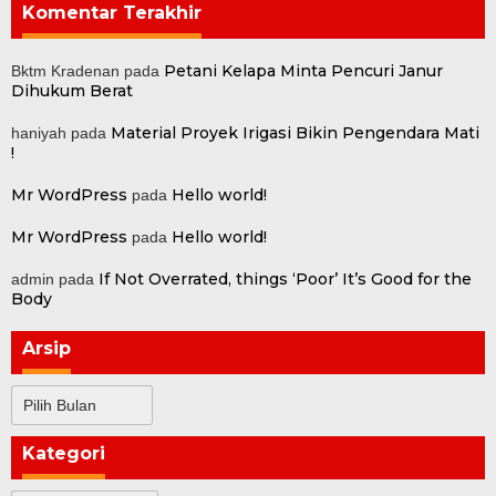
Komentar Terakhir
Petani Kelapa Minta Pencuri Janur
Bktm Kradenan
pada
Dihukum Berat
Material Proyek Irigasi Bikin Pengendara Mati
haniyah
pada
!
Mr WordPress
Hello world!
pada
Mr WordPress
Hello world!
pada
If Not Overrated, things ‘Poor’ It’s Good for the
admin
pada
Body
Arsip
Arsip
Kategori