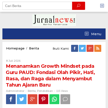
Skip
to
content
Menu
Menanamkan Growth
Homepage
Berita
/
Ikuti Kami
Mindset pada
Guru
Oleh
8 Juli 2026
PAUD:
Administrator
Menanamkan Growth Mindset pada
Fondasi
Olah
Guru PAUD: Fondasi Olah Pikir, Hati,
Pikir,
Rasa, dan Raga dalam Menyambut
Hati,
Rasa,
Tahun Ajaran Baru
dan
Administrator
Berita
Pendidikan
-
,
Raga
-
115 Views
dalam
Menyambut
Tahun