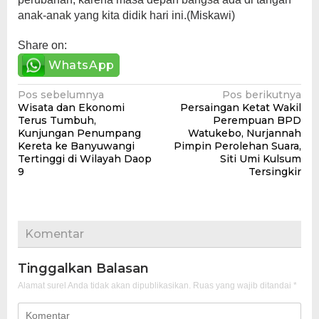
anak-anak yang kita didik hari ini.(Miskawi)
Share on:
WhatsApp
Navigasi
Pos sebelumnya
Pos berikutnya
Wisata dan Ekonomi
Persaingan Ketat Wakil
pos
Terus Tumbuh,
Perempuan BPD
Kunjungan Penumpang
Watukebo, Nurjannah
Kereta ke Banyuwangi
Pimpin Perolehan Suara,
Tertinggi di Wilayah Daop
Siti Umi Kulsum
9
Tersingkir
Komentar
Tinggalkan Balasan
Alamat surel Anda tidak akan dipublikasikan.
Ruas yang wajib ditandai
*