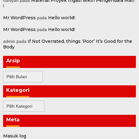
Material Proyek Irigasi Bikin Pengendara Mati
haniyah
pada
!
Mr WordPress
Hello world!
pada
Mr WordPress
Hello world!
pada
If Not Overrated, things ‘Poor’ It’s Good for the
admin
pada
Body
Arsip
Arsip
Kategori
Kategori
Meta
Masuk log