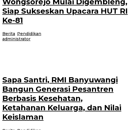
Wongsorejo Mulai Digembleng,
Siap Sukseskan Upacara HUT RI
Ke-81
Berita
,
Pendidikan
|
21 Juli 2026
21 Juli 2026
oleh
administrator
Banyuwangi, Jurnalnews.com – Latihan Pasukan Pengibar Bendera
(Paskibra) Kecamatan Wongsorejo, Banyuwangi, untuk persiapan Upacara
Hari Ulang Tahun (HUT) ke-81 Kemerdekaan Republik Indonesia
Sapa Santri, RMI Banyuwangi
Bangun Generasi Pesantren
Berbasis Kesehatan,
Ketahanan Keluarga, dan Nilai
Keislaman