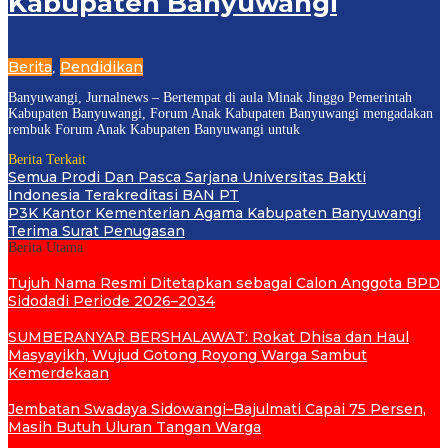
Kabupaten Banyuwangi
Berita
Pendidikan
,
Banyuwangi, Jurnalnews – Bertempat di aula Minak Jinggo Pemerintah
Kabupaten Banyuwangi, Forum Anak Kabupaten Banyuwangi mengadakan
rembuk Forum Anak Kabupaten Banyuwangi untuk
Berita Terkait
Semua Prodi Dan Pasca Sarjana Universitas Bakti
Indonesia Terakreditasi BAN PT
P3K Kantor Kementerian Agama Kabupaten Banyuwangi
Terima Surat Penugasan
Berita Utama
Tujuh Nama Resmi Ditetapkan sebagai Calon Anggota BPD
Sidodadi Periode 2026–2034
SUMBERANYAR BERSHALAWAT: Rokat Dhisa dan Haul
Masyayikh, Wujud Gotong Royong Warga Sambut
Kemerdekaan
Jembatan Swadaya Sidowangi–Bajulmati Capai 75 Persen,
Masih Butuh Uluran Tangan Warga