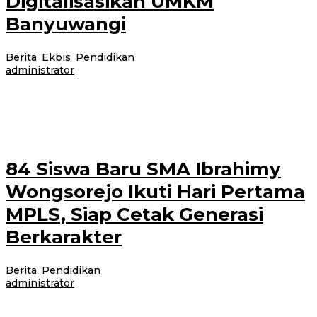
Digitalisasikan UMKM
Banyuwangi
Berita
,
Ekbis
,
Pendidikan
|
13 Juli 2026
14 Juli 2026
oleh
administrator
BPVP (Balai Pelatihan Vokasi dan Produktivitas) Banyuwangi berkolaborasi
dengan Lintang Akademi secara resmi membuka sebuah program pelatihan
kerja yang sangat penting pada
84 Siswa Baru SMA Ibrahimy
Wongsorejo Ikuti Hari Pertama
MPLS, Siap Cetak Generasi
Berkarakter
Berita
,
Pendidikan
|
13 Juli 2026
13 Juli 2026
oleh
administrator
Banyuwangi, Jurnalnews.com – SMA Ibrahimy Desa Sidodadi, Kecamatan
Wongsorejo, Banyuwangi menggelar kegiatan hari pertama Masa