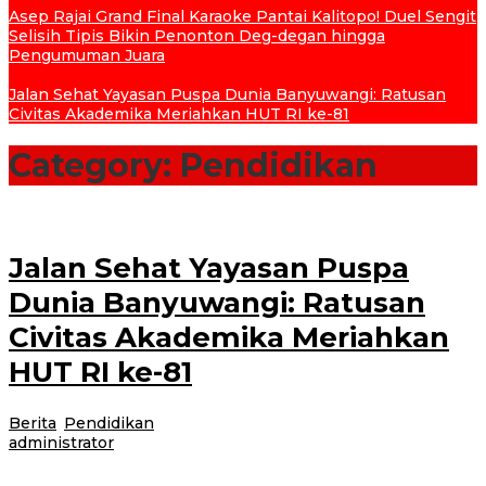
Asep Rajai Grand Final Karaoke Pantai Kalitopo! Duel Sengit
Selisih Tipis Bikin Penonton Deg-degan hingga
Pengumuman Juara
Jalan Sehat Yayasan Puspa Dunia Banyuwangi: Ratusan
Civitas Akademika Meriahkan HUT RI ke-81
Category:
Pendidikan
Jalan Sehat Yayasan Puspa
Dunia Banyuwangi: Ratusan
Civitas Akademika Meriahkan
HUT RI ke-81
Berita
,
Pendidikan
|
1 hari lalu
7 Agustus 2026
oleh
administrator
Banyuwangi, Jurnal News – Yayasan Puspa Dunia (YPD) Banyuwangi