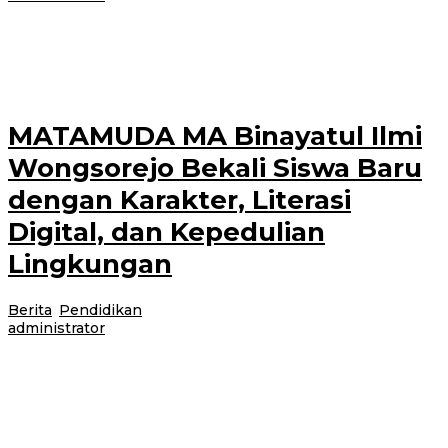
Banyuwangi, Jurnalnews.com – Ratusan murid bersama dewan guru SMA
Ibrahimy Sidodadi, Kecamatan Wongsorejo, Banyuwangi, menggelar
kegiatan peduli lingkungan dengan menanam pohon mangrove
MATAMUDA MA Binayatul Ilmi
Wongsorejo Bekali Siswa Baru
dengan Karakter, Literasi
Digital, dan Kepedulian
Lingkungan
Berita
,
Pendidikan
|
15 Juli 2026
15 Juli 2026
oleh
administrator
Banyuwangi, Jurnalnews.com – Madrasah Aliyah (MA) Binayatul Ilmi desa
Sumberanyar, Wongsorejo, Banyuwangi menggelar kegiatan MATAMUDA
(Masa Ta’aruf Murid Madrasah) Tahun Ajaran 2026–2027