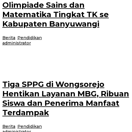
Olimpiade Sains dan
Matematika Tingkat TK se
Kabupaten Banyuwangi
Berita
,
Pendidikan
|
5 hari lalu
3 Agustus 2026
oleh
administrator
Banyuwangi, Jurnal News – Minggu, 2 Agustus 2026. Prestasi
membanggakan kembali ditorehkan peserta didik TKM Khodijah 2
Rogojampi dalam ajang kompetisi akademik
Tiga SPPG di Wongsorejo
Hentikan Layanan MBG, Ribuan
Siswa dan Penerima Manfaat
Terdampak
Berita
,
Pendidikan
|
30 Juli 2026
30 Juli 2026
oleh
administrator