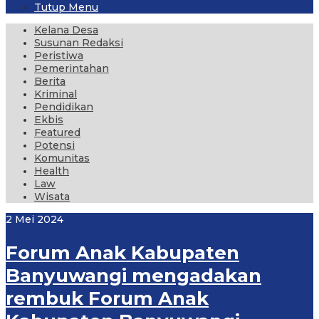
Tutup Menu
Kelana Desa
Susunan Redaksi
Peristiwa
Pemerintahan
Berita
Kriminal
Pendidikan
Ekbis
Featured
Potensi
Komunitas
Health
Law
Wisata
2 Mei 2024
Forum Anak Kabupaten
Banyuwangi mengadakan
rembuk Forum Anak