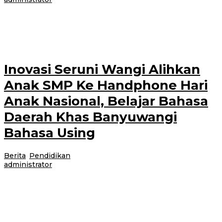
Banyuwangi, Jurnalnews.com – Program Makan Bergizi Gratis (MBG) di
wilayah Kecamatan Wongsorejo, Kabupaten Banyuwangi, mulai mengalami
kendala. Dalam kurun waktu dua pekan
Inovasi Seruni Wangi Alihkan
Anak SMP Ke Handphone Hari
Anak Nasional, Belajar Bahasa
Daerah Khas Banyuwangi
Bahasa Using
Berita
,
Pendidikan
|
28 Juli 2026
28 Juli 2026
oleh
administrator
BANYUWANG, Jurnal News —Dinas Perpustakaan dan Kearsipan
Kabupaten Bamyuwangi undang hadirkan murid tingkat TK, SD & SMP
dalam gerakan Seruni Wangi. Gebrakan