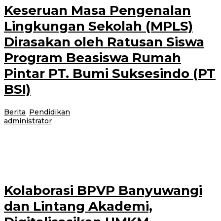
Keseruan Masa Pengenalan
Lingkungan Sekolah (MPLS)
Dirasakan oleh Ratusan Siswa
Program Beasiswa Rumah
Pintar PT. Bumi Suksesindo (PT
BSI)
Berita
,
Pendidikan
|
14 Juli 2026
14 Juli 2026
oleh
administrator
BANYUWANGI – Tak kalah dengan sekolah formal pada umumnya.
Keseruan Masa Pengenalan Lingkungan Sekolah (MPLS) juga turut
dirasakan oleh ratusan siswa program
Kolaborasi BPVP Banyuwangi
dan Lintang Akademi,