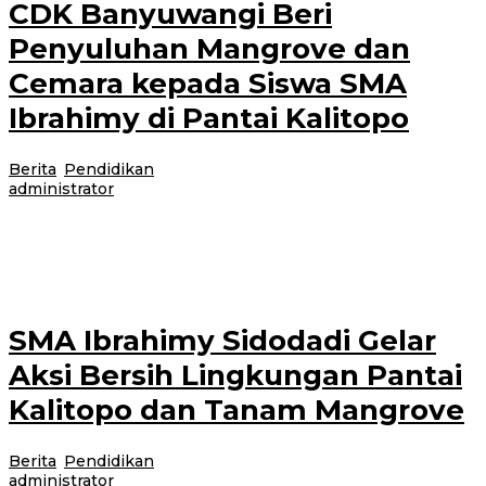
CDK Banyuwangi Beri
Penyuluhan Mangrove dan
Cemara kepada Siswa SMA
Ibrahimy di Pantai Kalitopo
Berita
,
Pendidikan
|
18 Juli 2026
18 Juli 2026
oleh
administrator
Banyuwangi, Jurnalnews.com – Cabang Dinas Kehutanan (CDK)
Banyuwangi memberikan penyuluhan dan edukasi tentang pentingnya
pelestarian pohon mangrove dan cemara kepada siswa-siswi SMA
SMA Ibrahimy Sidodadi Gelar
Aksi Bersih Lingkungan Pantai
Kalitopo dan Tanam Mangrove
Berita
,
Pendidikan
|
18 Juli 2026
18 Juli 2026
oleh
administrator