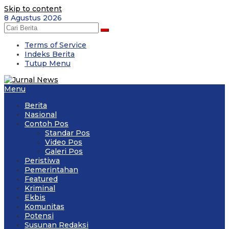
Skip to content
8 Agustus 2026
Terms of Service
Indeks Berita
Tutup Menu
Menu
Berita
Nasional
Contoh Pos
Standar Pos
Video Pos
Galeri Pos
Peristiwa
Pemerintahan
Featured
Kriminal
Ekbis
Komunitas
Potensi
Susunan Redaksi