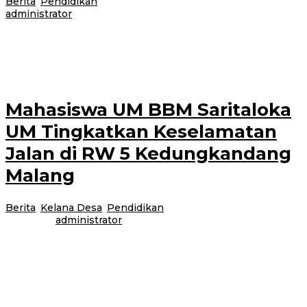
Berita
,
Pendidikan
|
21 Juli 2026
21 Juli 2026
oleh
administrator
Banyuwangi – Pembinaan santri pada era modern tidak lagi cukup
berorientasi pada penguatan keilmuan agama semata, tetapi juga
memerlukan penguatan kesehatan, psikologi,
Mahasiswa UM BBM Saritaloka
UM Tingkatkan Keselamatan
Jalan di RW 5 Kedungkandang
Malang
Berita
,
Kelana Desa
,
Pendidikan
|
21 Juli 2026
21 Juli
2026
oleh
administrator
MALANG, 20 Juli 2026 – Sebanyak 15 mahasiswa Universitas Negeri
Malang (UM) yang tergabung dalam Kelompok UM BBM (Belajar Bersama
Masyarakat) Saritaloka