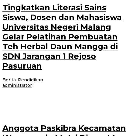
Tingkatkan Literasi Sains
Siswa, Dosen dan Mahasiswa
Universitas Negeri Malang
Gelar Pelatihan Pembuatan
Teh Herbal Daun Mangga di
SDN Jarangan 1 Rejoso
Pasuruan
Berita
,
Pendidikan
|
22 Juli 2026
22 Juli 2026
oleh
administrator
Pembelajaran sains tidak selalu harus berlangsung di dalam ruang kelas.
Melalui pemanfaatan potensi alam yang ada di sekitar lingkungan sekolah,
dosen dan
Anggota Paskibra Kecamatan