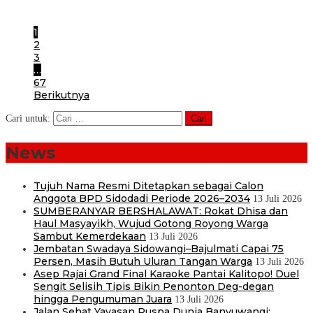
Pengenalan Lingkungan Sekolah (MPLS) bagi peserta didik
1
2
3
…
67
Berikutnya
Cari untuk:
News
Tujuh Nama Resmi Ditetapkan sebagai Calon
Anggota BPD Sidodadi Periode 2026–2034
13 Juli 2026
SUMBERANYAR BERSHALAWAT: Rokat Dhisa dan
Haul Masyayikh, Wujud Gotong Royong Warga
Sambut Kemerdekaan
13 Juli 2026
Jembatan Swadaya Sidowangi–Bajulmati Capai 75
Persen, Masih Butuh Uluran Tangan Warga
13 Juli 2026
Asep Rajai Grand Final Karaoke Pantai Kalitopo! Duel
Sengit Selisih Tipis Bikin Penonton Deg-degan
hingga Pengumuman Juara
13 Juli 2026
Jalan Sehat Yayasan Puspa Dunia Banyuwangi: