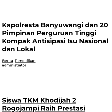
menggelar kegiatan Jalan Sehat dalam rangka memperingati Hari Ulang
Tahun Kemerdekaan Republik Indonesia
Kapolresta Banyuwangi dan 20
Pimpinan Perguruan Tinggi
Kompak Antisipasi Isu Nasional
dan Lokal
Berita
,
Pendidikan
|
2 hari lalu
6 Agustus 2026
oleh
administrator
Banyuwangi, Jurnal News — Kapolresta Banyuwangi menggelar
Silahturahmi bersama Pimpinan Perguruan Tinggi se-Kabupaten
Banyuwangi di Wisma Kapolresta, Rabu malam (05/08/2026) pukul 19.00
Siswa TKM Khodijah 2
Rogojampi Raih Prestasi