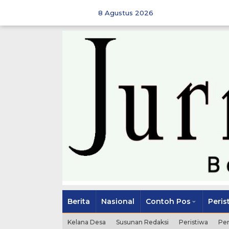
Skip
to
8 Agustus 2026
content
Berita
Nasional
Contoh Pos
Peris
Kelana Desa
Susunan Redaksi
Peristiwa
Pe