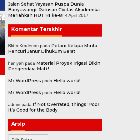
Jalan Sehat Yayasan Puspa Dunia
Banyuwangi: Ratusan Civitas Akademika
Meriahkan HUT RI ke-81
4 April 2017
Asep Rajai Grand Final
Komentar Terakhir
Karaoke Pantai Kalitopo!
Jalan Sehat Yayasan Puspa
Duel Sengit Selisih Tipis
Dunia Banyuwangi:
Bikin Penonton Deg-degan
Ratusan Civitas Akademika
Petani Kelapa Minta
Bktm Kradenan
pada
hingga Pengumuman Juara
Meriahkan HUT RI ke-81
Pencuri Janur Dihukum Berat
Material Proyek Irigasi Bikin
haniyah
pada
Pengendara Mati !
Mr WordPress
Hello world!
pada
Mr WordPress
Hello world!
pada
If Not Overrated, things ‘Poor’
admin
pada
It’s Good for the Body
Arsip
Arsip