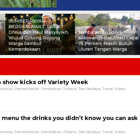
SUMBERANYAR
BERSHALAWAT: Rokat
Dhisa dan Haul Masyayikh,
Jembatan Swadaya
Wujud Gotong Royong
Sidowangi–Bajulmati Capai
Warga Sambut
75 Persen, Masih Butuh
Kemerdekaan
Uluran Tangan Warga
n show kicks off Variety Week
munitas
,
Pemerintahan
,
Pendidikan
,
Potensi
,
Seni Budaya
,
Travel
,
Video
,
strator
booking her latest gig, modeling WordPress underwear in the brand latest
ich was shot
 menu the drinks you didn’t know you can ask
munitas
,
Pemerintahan
,
Pendidikan
,
Potensi
,
Seni Budaya
,
Travel
,
Video
,