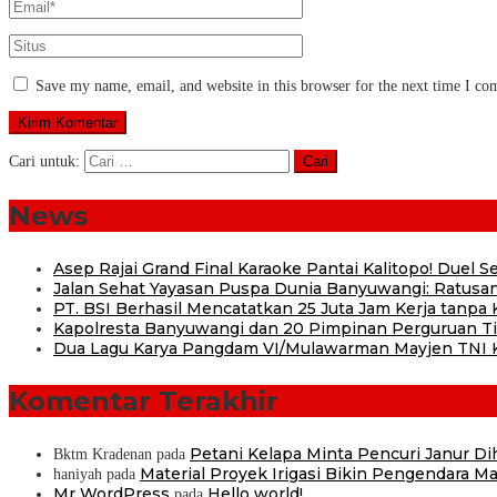
Save my name, email, and website in this browser for the next time I c
Cari untuk:
News
Asep Rajai Grand Final Karaoke Pantai Kalitopo! Duel
Jalan Sehat Yayasan Puspa Dunia Banyuwangi: Ratusan
PT. BSI Berhasil Mencatatkan 25 Juta Jam Kerja tanpa K
Kapolresta Banyuwangi dan 20 Pimpinan Perguruan Tin
Dua Lagu Karya Pangdam VI/Mulawarman Mayjen TNI Kr
Komentar Terakhir
Petani Kelapa Minta Pencuri Janur D
Bktm Kradenan
pada
Material Proyek Irigasi Bikin Pengendara Mat
haniyah
pada
Mr WordPress
Hello world!
pada