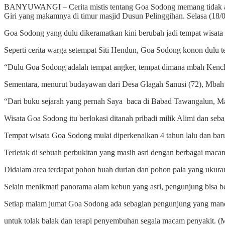
BANYUWANGI – Cerita mistis tentang Goa Sodong memang tidak asi
Giri yang makamnya di timur masjid Dusun Pelinggihan. Selasa (18/
Goa Sodong yang dulu dikeramatkan kini berubah jadi tempat wisata 
Seperti cerita warga setempat Siti Hendun, Goa Sodong konon dulu 
“Dulu Goa Sodong adalah tempat angker, tempat dimana mbah Kenclin
Sementara, menurut budayawan dari Desa Glagah Sanusi (72), Mbah
“Dari buku sejarah yang pernah Saya baca di Babad Tawangalun, Mas
Wisata Goa Sodong itu berlokasi ditanah pribadi milik Alimi dan se
Tempat wisata Goa Sodong mulai diperkenalkan 4 tahun lalu dan baru 
Terletak di sebuah perbukitan yang masih asri dengan berbagai mac
Didalam area terdapat pohon buah durian dan pohon pala yang ukura
Selain menikmati panorama alam kebun yang asri, pengunjung bisa b
Setiap malam jumat Goa Sodong ada sebagian pengunjung yang mand
untuk tolak balak dan terapi penyembuhan segala macam penyakit. (