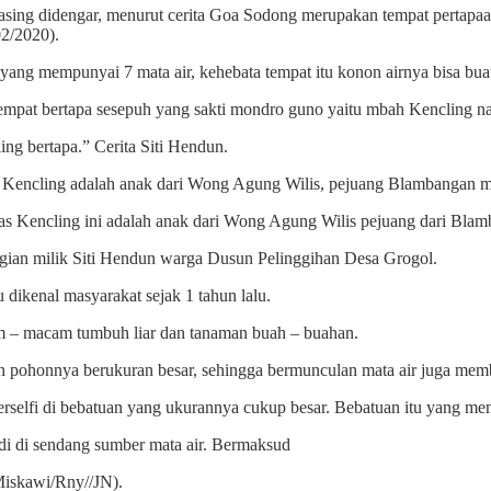
ng didengar, menurut cerita Goa Sodong merupakan tempat pertapa
02/2020).
yang mempunyai 7 mata air, kehebata tempat itu konon airnya bisa bu
tempat bertapa sesepuh yang sakti mondro guno yaitu mbah Kencling n
g bertapa.” Cerita Siti Hendun.
 Kencling adalah anak dari Wong Agung Wilis, pejuang Blambangan 
 Kencling ini adalah anak dari Wong Agung Wilis pejuang dari Blamb
bagian milik Siti Hendun warga Dusun Pelinggihan Desa Grogol.
dikenal masyarakat sejak 1 tahun lalu.
am – macam tumbuh liar dan tanaman buah – buahan.
n pohonnya berukuran besar, sehingga bermunculan mata air juga memb
erselfi di bebatuan yang ukurannya cukup besar. Bebatuan itu yang m
i di sendang sumber mata air. Bermaksud
Miskawi/Rny//JN).