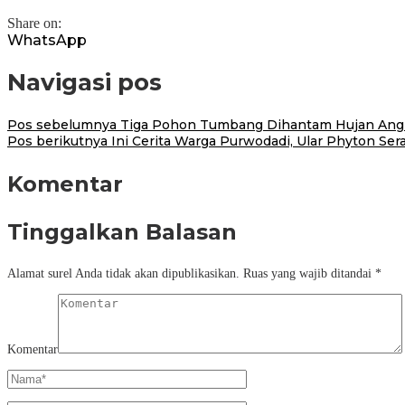
Share on:
WhatsApp
Navigasi pos
Pos sebelumnya
Tiga Pohon Tumbang Dihantam Hujan Angi
Pos berikutnya
Ini Cerita Warga Purwodadi, Ular Phyton S
Komentar
Tinggalkan Balasan
Alamat surel Anda tidak akan dipublikasikan.
Ruas yang wajib ditandai
*
Komentar