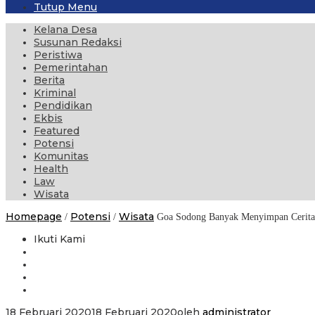
Tutup Menu
Kelana Desa
Susunan Redaksi
Peristiwa
Pemerintahan
Berita
Kriminal
Pendidikan
Ekbis
Featured
Potensi
Komunitas
Health
Law
Wisata
Homepage
Potensi
Wisata
/
/
Goa Sodong Banyak Menyimpan Cerita 
Ikuti Kami
18 Februari 2020
18 Februari 2020
oleh
administrator