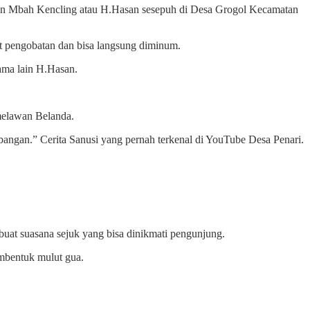
an Mbah Kencling atau H.Hasan sesepuh di Desa Grogol Kecamatan
at pengobatan dan bisa langsung diminum.
ama lain H.Hasan.
melawan Belanda.
angan.” Cerita Sanusi yang pernah terkenal di YouTube Desa Penari.
uat suasana sejuk yang bisa dinikmati pengunjung.
embentuk mulut gua.