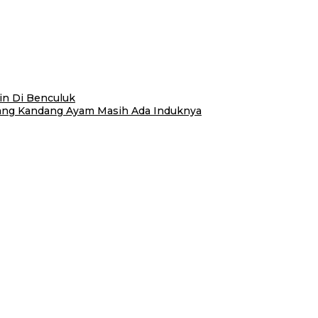
n Di Benculuk
erang Kandang Ayam Masih Ada Induknya