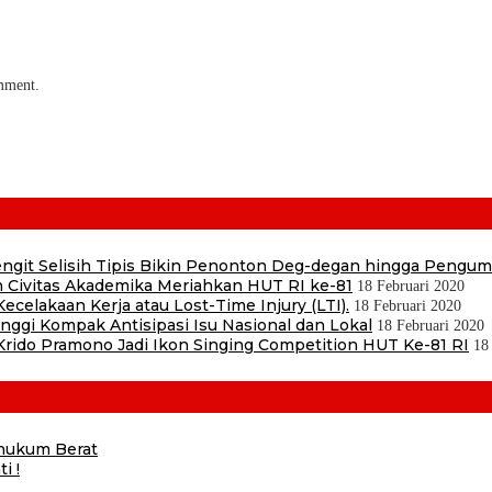
omment.
 Sengit Selisih Tipis Bikin Penonton Deg-degan hingga Pengu
 Civitas Akademika Meriahkan HUT RI ke-81
18 Februari 2020
ecelakaan Kerja atau Lost-Time Injury (LTI).
18 Februari 2020
ggi Kompak Antisipasi Isu Nasional dan Lokal
18 Februari 2020
ido Pramono Jadi Ikon Singing Competition HUT Ke-81 RI
18
ihukum Berat
i !