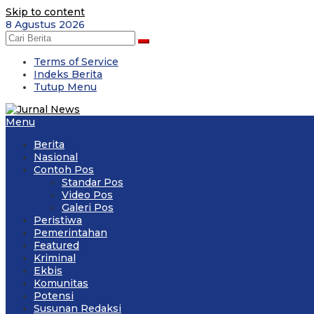
Skip to content
8 Agustus 2026
Terms of Service
Indeks Berita
Tutup Menu
Menu
Berita
Nasional
Contoh Pos
Standar Pos
Video Pos
Galeri Pos
Peristiwa
Pemerintahan
Featured
Kriminal
Ekbis
Komunitas
Potensi
Susunan Redaksi