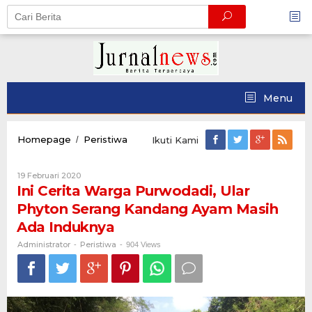
Skip
to
content
Menu
Ini
Homepage
Peristiwa
/
Ikuti Kami
Cerita
Warga
Oleh
19 Februari 2020
Purwodadi,
Administrator
Ini Cerita Warga Purwodadi, Ular
Ular
Phyton
Phyton Serang Kandang Ayam Masih
Serang
Ada Induknya
Kandang
Ayam
Administrator
Peristiwa
-
-
904 Views
Masih
Ada
Induknya