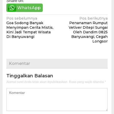
Share on:
WhatsApp
Navigasi
Pos sebelumnya
Pos berikutnya
Goa Sodong Banyak
Penanaman Rumput
pos
Menyimpan Cerita Mistis,
Vetiver Ditepi Sungai
Kini Jadi Tempat Wisata
Oleh Dandim 0825
Di Banyuwangi
Banyuwangi, Cegah
Longsor
Komentar
Tinggalkan Balasan
Alamat surel Anda tidak akan dipublikasikan.
Ruas yang wajib ditandai
*