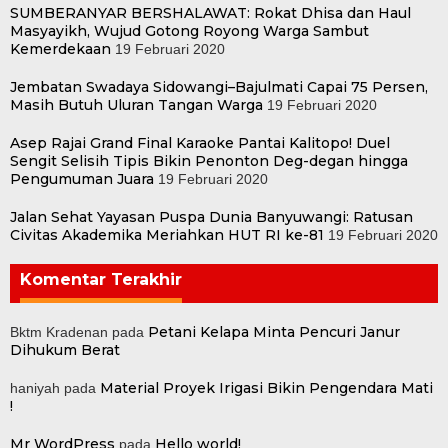
SUMBERANYAR BERSHALAWAT: Rokat Dhisa dan Haul
Masyayikh, Wujud Gotong Royong Warga Sambut
Kemerdekaan
19 Februari 2020
Jembatan Swadaya Sidowangi–Bajulmati Capai 75 Persen,
Masih Butuh Uluran Tangan Warga
19 Februari 2020
Asep Rajai Grand Final Karaoke Pantai Kalitopo! Duel
Sengit Selisih Tipis Bikin Penonton Deg-degan hingga
Pengumuman Juara
19 Februari 2020
Jalan Sehat Yayasan Puspa Dunia Banyuwangi: Ratusan
Civitas Akademika Meriahkan HUT RI ke-81
19 Februari 2020
Komentar Terakhir
Petani Kelapa Minta Pencuri Janur
Bktm Kradenan
pada
Dihukum Berat
Material Proyek Irigasi Bikin Pengendara Mati
haniyah
pada
!
Mr WordPress
Hello world!
pada