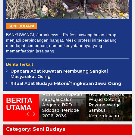
SENI BUDAYA
BANYUWANGI, Jurnalnews – Profesi pawang hujan kerap
menjadi perbincangan hangat. Meski profesi ini terkadang
mendapat cemoohan, namun kenyataannya, yang
memanfaatkan jasa sang
Berita Terkait
Upacara Adat Ruwatan Membuang Sangkal
Masyarakat Osing
SUMBERANYAR
BERSHALAWAT:
Ritual Adat Budaya Mitoni/Tingkeban Jawa Osing
Tujuh Nama
Rokat Dhisa dan
Resmi Ditetapkan
Haul Masyayikh,
BERITA
sebagai Calon
Wujud Gotong
Anggota BPD
Royong Warga
UTAMA
Sidodadi Periode
Sambut
2026–2034
Kemerdekaan
Category:
Seni Budaya