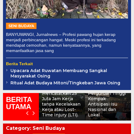
SENI BUDAYA
BANYUWANGI, Jurnalnews – Profesi pawang hujan kerap
menjadi perbincangan hangat. Meski profesi ini terkadang
mendapat cemoohan, namun kenyataannya, yang
memanfaatkan jasa sang
Berita Terkait
Upacara Adat Ruwatan Membuang Sangkal
Masyarakat Osing
Kapolresta
Banyuwangi dan
Ritual Adat Budaya Mitoni/Tingkeban Jawa Osing
PT. BSI Berhasil
20 Pimpinan
Mencatatkan 25
Perguruan Tinggi
BERITA
Juta Jam Kerja
Kompak
tanpa Kecelakaan
Antisipasi Isu
UTAMA
Kerja atau Lost-
Nasional dan
Time Injury (LTI).
Lokal
Category:
Seni Budaya