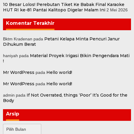
10 Besar Lolos! Perebutan Tiket Ke Babak Final Karaoke
HUT RI ke-81 Pantai Kalitopo Digelar Malam Ini
2 Mei 2026
Komentar Terakhir
Petani Kelapa Minta Pencuri Janur
Bktm Kradenan
pada
Dihukum Berat
Material Proyek Irigasi Bikin Pengendara Mati
haniyah
pada
!
Mr WordPress
Hello world!
pada
Mr WordPress
Hello world!
pada
If Not Overrated, things ‘Poor’ It’s Good for the
admin
pada
Body
Arsip
Arsip