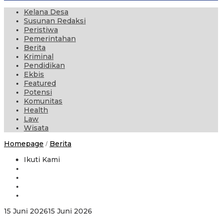
Kelana Desa
Susunan Redaksi
Peristiwa
Pemerintahan
Berita
Kriminal
Pendidikan
Ekbis
Featured
Potensi
Komunitas
Health
Law
Wisata
Nikmati
Homepage
Berita
/
Sunrise
di
Ikuti Kami
Kawah
Ijen,
Raline
Shah
:
Banyuwangi
oleh
15 Juni 2026
15 Juni 2026
Punya
administrator
Pesona