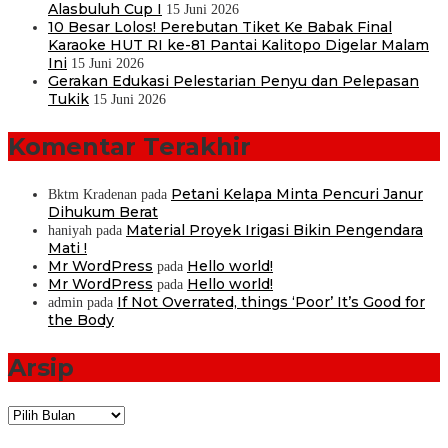
Alasbuluh Cup I
15 Juni 2026
10 Besar Lolos! Perebutan Tiket Ke Babak Final
Karaoke HUT RI ke-81 Pantai Kalitopo Digelar Malam
Ini
15 Juni 2026
Gerakan Edukasi Pelestarian Penyu dan Pelepasan
Tukik
15 Juni 2026
Komentar Terakhir
Petani Kelapa Minta Pencuri Janur
Bktm Kradenan
pada
Dihukum Berat
Material Proyek Irigasi Bikin Pengendara
haniyah
pada
Mati !
Mr WordPress
Hello world!
pada
Mr WordPress
Hello world!
pada
If Not Overrated, things ‘Poor’ It’s Good for
admin
pada
the Body
Arsip
Arsip