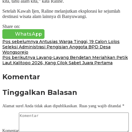
kita, tahu alam kita,” kata Raline.
Setelah Kawah Ijen, Raline melanjutkan eksplorasi ke sejumlah
destinasi wisata alam lainnya di Banyuwangi.
Share on:
WhatsApp
Navigasi
Pos sebelumnya
Antusias Warga Tinggi, 19 Calon Lolos
Seleksi Administrasi Pengisian Anggota BPD Desa
pos
Wongsorejo
Pos berikutnya
Layang-Layang Bendetan Meriahkan Petik
Laut Kalitopo 2026, Kang Cilok Sabet Juara Pertama
Komentar
Tinggalkan Balasan
Alamat surel Anda tidak akan dipublikasikan.
Ruas yang wajib ditandai
*
Komentar