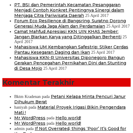
PT. BSI dan Pemerintah Kecamatan Pesanggaran
Menjadi Contoh Konkret Pentingnya Sinergi dalam
Menjaga Citra Pariwisata Daerah
25 April 2017
Forum Eco Resilience di Bangsring, Suratno Dorong
Generasi Muda Jaga Alam dan Perdamaian
25 April 2017
Camat Mahfud Apresiasi KKN UIN KHAS Jember:
Jangan Biarkan Karya yang Ditinggalkan Berhenti
25
April 2017
Mahasiswa UM Kembangkan Safestrip: Stiker Cerdas
Pantau Kesegaran Daging dan Ikan
25 April 2017
Mahasiswa KKN-R Universitas Diponegoro Bangun
Gerakan Pencegahan Pernikahan Dini dan Stunting
di Desa Mojo
25 April 2017
Komentar Terakhir
Petani Kelapa Minta Pencuri Janur
Bktm Kradenan
pada
Dihukum Berat
Material Proyek Irigasi Bikin Pengendara
haniyah
pada
Mati !
Mr WordPress
Hello world!
pada
Mr WordPress
Hello world!
pada
If Not Overrated, things ‘Poor’ It’s Good for
admin
pada