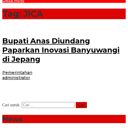
Desa Mojo
Tag:
JICA
Bupati Anas Diundang
Paparkan Inovasi Banyuwangi
di Jepang
Pemerintahan
|
25 April 2017
24 Februari 2021
oleh
administrator
Banyuwangi-Bupati Banyuwangi Abdullah Azwar Anas diundang pada
Forum Tingkat Tinggi (High Level Forum) Leadership Enhancement and
Administrative Development for Innovative Governance in
Cari untuk:
News