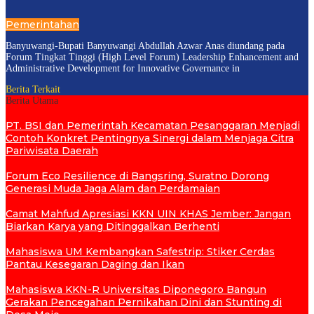
Pemerintahan
Banyuwangi-Bupati Banyuwangi Abdullah Azwar Anas diundang pada
Forum Tingkat Tinggi (High Level Forum) Leadership Enhancement and
Administrative Development for Innovative Governance in
Berita Terkait
Berita Utama
PT. BSI dan Pemerintah Kecamatan Pesanggaran Menjadi
Contoh Konkret Pentingnya Sinergi dalam Menjaga Citra
Pariwisata Daerah
Forum Eco Resilience di Bangsring, Suratno Dorong
Generasi Muda Jaga Alam dan Perdamaian
Camat Mahfud Apresiasi KKN UIN KHAS Jember: Jangan
Biarkan Karya yang Ditinggalkan Berhenti
Mahasiswa UM Kembangkan Safestrip: Stiker Cerdas
Pantau Kesegaran Daging dan Ikan
Mahasiswa KKN-R Universitas Diponegoro Bangun
Gerakan Pencegahan Pernikahan Dini dan Stunting di