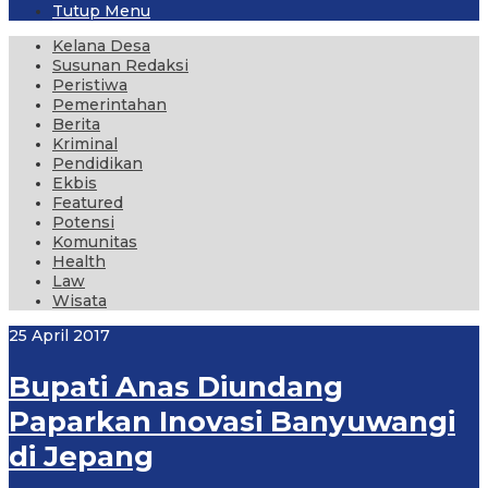
Tutup Menu
Kelana Desa
Susunan Redaksi
Peristiwa
Pemerintahan
Berita
Kriminal
Pendidikan
Ekbis
Featured
Potensi
Komunitas
Health
Law
Wisata
25 April 2017
Bupati Anas Diundang
Paparkan Inovasi Banyuwangi
di Jepang