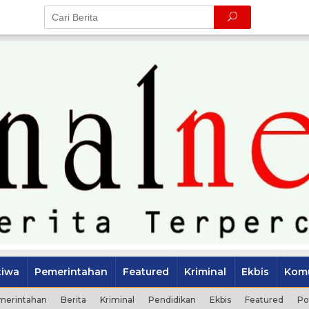
tiwa
Pemerintahan
Featured
Kriminal
Ekbis
Komu
merintahan
Berita
Kriminal
Pendidikan
Ekbis
Featured
Po