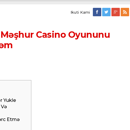
Ikuti Kami
 ᐉ Məşhur Casino Oyununu
rəm
r Yukle
a Və
ərc Etmə