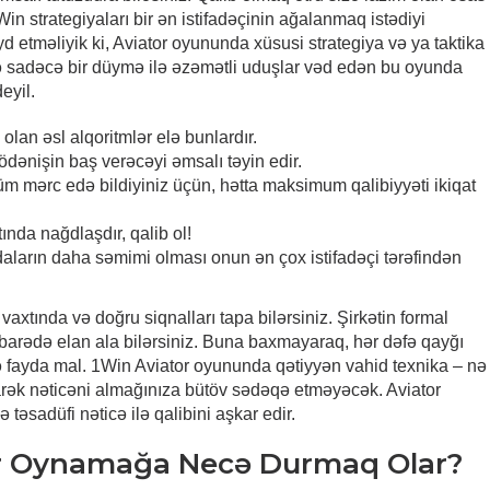
Win strategiyaları bir ən istifadəçinin ağalanmaq istədiyi
yd etməliyik ki, Aviator oyununda xüsusi strategiya və ya taktika
ə sadəcə bir düymə ilə əzəmətli uduşlar vəd edən bu oyunda
eyil.
lan əsl alqoritmlər elə bunlardır.
dənişin baş verəcəyi əmsalı təyin edir.
m mərc edə bildiyiniz üçün, hətta maksimum qalibiyyəti ikiqat
ında nağdlaşdır, qalib ol!
ların daha səmimi olması onun ən çox istifadəçi tərəfindən
tında və doğru siqnalları tapa bilərsiniz. Şirkətin formal
arədə elan ala bilərsiniz. Buna baxmayaraq, hər dəfə qayğı
də fayda mal. 1Win Aviator oyununda qətiyyən vahid texnika – nə
barək nəticəni almağınıza bütöv sədəqə etməyəcək. Aviator
təsadüfi nəticə ilə qalibini aşkar edir.
r Oynamağa Necə Durmaq Olar?