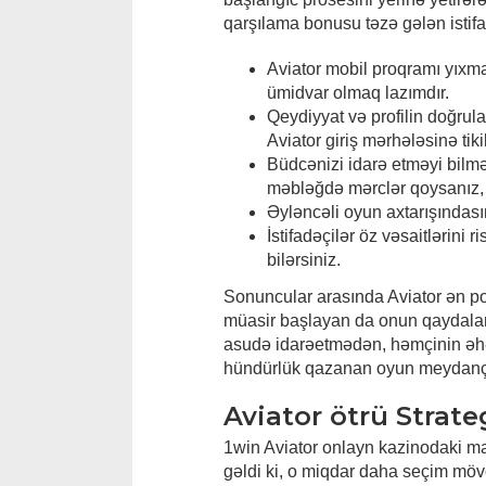
qarşılama bonusu təzə gələn istifad
Aviator mobil proqramı yıxm
ümidvar olmaq lazımdır.
Qeydiyyat və profilin doğru
Aviator giriş mərhələsinə tiki
Büdcənizi idarə etməyi bil
məbləğdə mərclər qoysanız, zi
Əyləncəli oyun axtarışındasın
İstifadəçilər öz vəsaitlərini 
bilərsiniz.
Sonuncular arasında Aviator ən pop
müasir başlayan da onun qaydaları
asudə idarəetmədən, həmçinin əhəm
hündürlük qazanan oyun meydanças
Aviator ötrü Strate
1win Aviator onlayn kazinodaki 
gəldi ki, o miqdar daha seçim mö