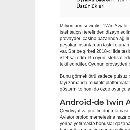
Üstünlükləri
Milyonların sevimlisi 1Win Aviator
istehsalçısı tərəfindən dizayn edi
provayderi casino bazarında ağıllı 
peşəkar insanlardan təşkil olunan
var. Spribe şirkəti 2018-ci ildə təs
istehsal edib. Bu oyun istehsal edi
təkif edirdilər. Oyunun provayder
Bunu görmək ötrü sadəcə pulsuz re
tayı zamanda müxtəlif platformalar
göstərmir,o həm də özgə oyunçular
Android-də 1win A
Qeydiyyat və profilin doğrulaması
Aviator proloq mərhələsinə hazır o
yerinə yetirməklə bonuslar qazana
başlanğıc prosesini yerinə yetirər