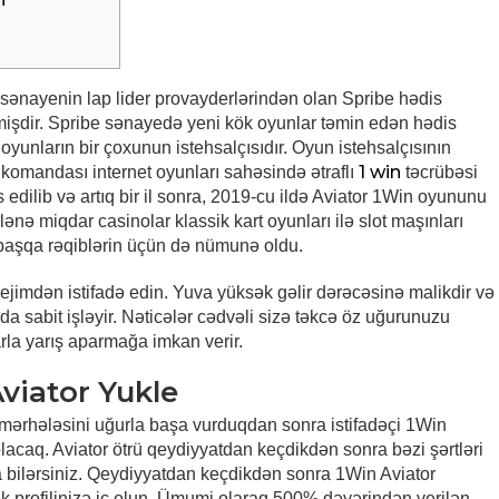
 sənayenin lap lider provayderlərindən olan Spribe hədis
lmişdir. Spribe sənayedə yeni kök oyunlar təmin edən hədis
oyunların bir çoxunun istehsalçısıdır. Oyun istehsalçısının
1 win
 komandası internet oyunları sahəsində ətraflı
təcrübəsi
is edilib və artıq bir il sonra, 2019-cu ildə Aviator 1Win oyununu
lənə miqdar casinolar klassik kart oyunları ilə slot maşınları
i başqa rəqiblərin üçün də nümunə oldu.
jimdən istifadə edin. Yuva yüksək gəlir dərəcəsinə malikdir və
da sabit işləyir. Nəticələr cədvəli sizə təkcə öz uğurunuzu
la yarış aparmağa imkan verir.
viator Yukle
 mərhələsini uğurla başa vurduqdan sonra istifadəçi 1Win
lacaq. Aviator ötrü qeydiyyatdan keçdikdən sonra bəzi şərtləri
 bilərsiniz. Qeydiyyatdan keçdikdən sonra 1Win Aviator
ək profilinizə iç olun. Ümumi olaraq 500% dəyərindən verilən