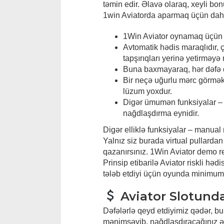
təmin edir. Əlavə olaraq, xeyli b
1win Aviatorda aparmaq üçün daha 
1Win Aviator oynamaq üçün 
Avtomatik hədis maraqlıdır,
tapşırıqları yerinə yetirməyə 
Buna baxmayaraq, hər dəfə qa
Bir neçə uğurlu mərc görmə
lüzum yoxdur.
Digər ümumən funksiyalar –
nağdlaşdırma eynidir.
Digər elliklə funksiyalar – manua
Yalnız siz burada virtual pullardan
qazanırsınız. 1Win Aviator demo 
Prinsip etibarilə Aviator riskli hə
tələb etdiyi üçün oyunda minimum 
Aviator Slotund
Dəfələrlə qeyd etdiyimiz qədər, bu
mənimsəyib, nağdlaşdıracağınız əm