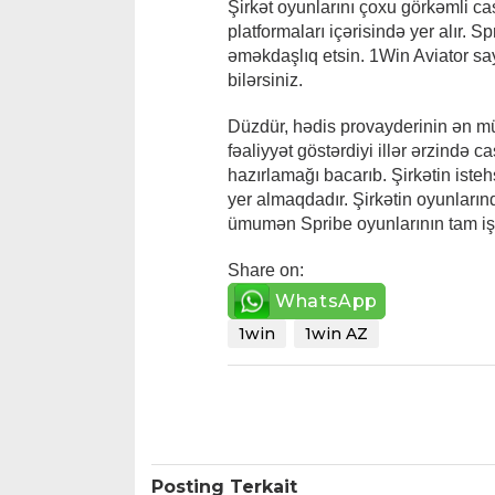
Şirkət oyunlarını çoxu görkəmli ca
platformaları içərisində yer alır. Sp
əməkdaşlıq etsin. 1Win Aviator say
bilərsiniz.
Düzdür, hədis provayderinin ən m
fəaliyyət göstərdiyi illər ərzində
hazırlamağı bacarıb. Şirkətin isteh
yer almaqdadır. Şirkətin oyunları
ümumən Spribe oyunlarının tam işiq
Share on:
WhatsApp
1win
1win AZ
Navigasi
pos
Posting Terkait