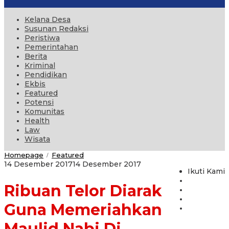
Kelana Desa
Susunan Redaksi
Peristiwa
Pemerintahan
Berita
Kriminal
Pendidikan
Ekbis
Featured
Potensi
Komunitas
Health
Law
Wisata
Ribuan
Homepage
Featured
/
Telor
oleh
14 Desember 2017
14 Desember 2017
Diarak
Ikuti Kami
administrator
Guna
Ribuan Telor Diarak
Memeriahkan
Maulid
Nabi
Guna Memeriahkan
Di
Dusun
Maulid Nabi Di
Krajan