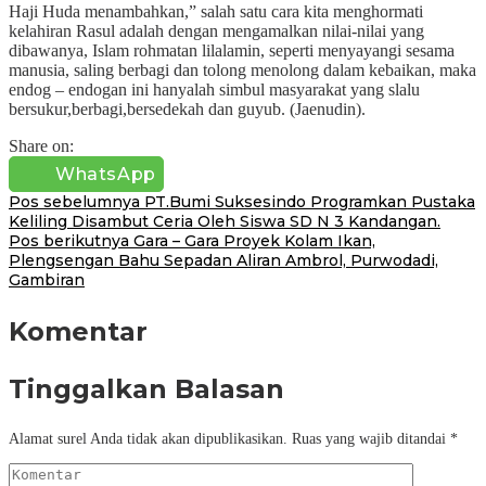
Haji Huda menambahkan,” salah satu cara kita menghormati
kelahiran Rasul adalah dengan mengamalkan nilai-nilai yang
dibawanya, Islam rohmatan lilalamin, seperti menyayangi sesama
manusia, saling berbagi dan tolong menolong dalam kebaikan, maka
endog – endogan ini hanyalah simbul masyarakat yang slalu
bersukur,berbagi,bersedekah dan guyub. (Jaenudin).
Share on:
WhatsApp
Navigasi
Pos sebelumnya
PT.Bumi Suksesindo Programkan Pustaka
Keliling Disambut Ceria Oleh Siswa SD N 3 Kandangan.
pos
Pos berikutnya
Gara – Gara Proyek Kolam Ikan,
Plengsengan Bahu Sepadan Aliran Ambrol, Purwodadi,
Gambiran
Komentar
Tinggalkan Balasan
Alamat surel Anda tidak akan dipublikasikan.
Ruas yang wajib ditandai
*