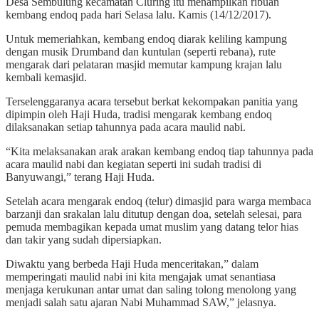
Desa Sembulung kecamatan Cluring itu menampilkan ribuan
kembang endoq pada hari Selasa lalu. Kamis (14/12/2017).
Untuk memeriahkan, kembang endoq diarak keliling kampung
dengan musik Drumband dan kuntulan (seperti rebana), rute
mengarak dari pelataran masjid memutar kampung krajan lalu
kembali kemasjid.
Terselenggaranya acara tersebut berkat kekompakan panitia yang
dipimpin oleh Haji Huda, tradisi mengarak kembang endoq
dilaksanakan setiap tahunnya pada acara maulid nabi.
“Kita melaksanakan arak arakan kembang endoq tiap tahunnya pada
acara maulid nabi dan kegiatan seperti ini sudah tradisi di
Banyuwangi,” terang Haji Huda.
Setelah acara mengarak endoq (telur) dimasjid para warga membaca
barzanji dan srakalan lalu ditutup dengan doa, setelah selesai, para
pemuda membagikan kepada umat muslim yang datang telor hias
dan takir yang sudah dipersiapkan.
Diwaktu yang berbeda Haji Huda menceritakan,” dalam
memperingati maulid nabi ini kita mengajak umat senantiasa
menjaga kerukunan antar umat dan saling tolong menolong yang
menjadi salah satu ajaran Nabi Muhammad SAW,” jelasnya.