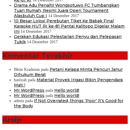
14 Desember 2017
Drama Adu Penalti! Wongsotuwo FC Tumbangkan
Tuan Rumah, Resmi Juara Open Tournament
Alasbuluh Cup I
14 Desember 2017
10 Besar Lolos! Perebutan Tiket Ke Babak Final
Karaoke HUT RI ke-81 Pantai Kalitopo Digelar Malam
Ini
14 Desember 2017
Gerakan Edukasi Pelestarian Penyu dan Pelepasan
Tukik
14 Desember 2017
Komentar Terakhir
Petani Kelapa Minta Pencuri Janur
Bktm Kradenan
pada
Dihukum Berat
Material Proyek Irigasi Bikin Pengendara
haniyah
pada
Mati !
Mr WordPress
Hello world!
pada
Mr WordPress
Hello world!
pada
If Not Overrated, things ‘Poor’ It’s Good for
admin
pada
the Body
Arsip