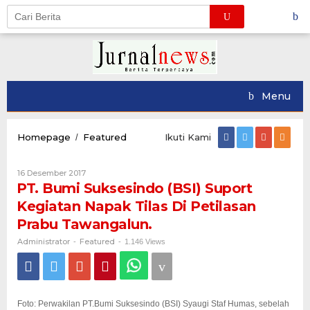
Skip
to
content
Menu
PT.
Homepage
Featured
Ikuti Kami
/
Bumi
Suksesindo
Oleh
16 Desember 2017
(BSI)
Administrator
PT. Bumi Suksesindo (BSI) Suport
Suport
Kegiatan
Kegiatan Napak Tilas Di Petilasan
Napak
Prabu Tawangalun.
Tilas
Di
Administrator
Featured
-
-
1.146 Views
Petilasan
Prabu
Tawangalun.
Foto: Perwakilan PT.Bumi Suksesindo (BSI) Syaugi Staf Humas, sebelah