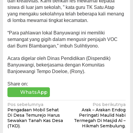
dan kreativitas. Kami berikan les mewarnai kepada
siswa di luar jam sekolah, ” kata guru TK Satu Atap
yang mengaku sekolahnya telah beberapa kali menang
di lomba mewarnai tingkat kecamatan.
“Para pahlawan lokal Banyuwangi ini memiliki
semangat yang gigih dalam mengusir penjajah VOC
dari Bumi Blambangan,” imbuh Sulihtiyono.
Acara digelar oleh Dinas Pendidikan (Dispendik)
Banyuwangi, bekerjasama dengan Komunitas
Banjoewangi Tempo Doeloe, (Rony).
Share on:
WhatsApp
Navigasi
Pos sebelumnya
Pos berikutnya
Pengadaan Mobil Sehat
Arak – Arakan Endog
pos
Di Desa Temurejo Harus
Peringati Maulid Nabi
Sewakan Tanah Kas Desa
Termegah Di Masjid Al –
(TKD).
Hikmah Sembulung.