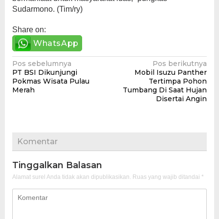
Sudarmono. (Tim/ry)
Share on:
WhatsApp
Navigasi
Pos sebelumnya
Pos berikutnya
PT BSI Dikunjungi
Mobil Isuzu Panther
pos
Pokmas Wisata Pulau
Tertimpa Pohon
Merah
Tumbang Di Saat Hujan
Disertai Angin
Komentar
Tinggalkan Balasan
Alamat surel Anda tidak akan dipublikasikan.
Ruas yang wajib ditandai
*