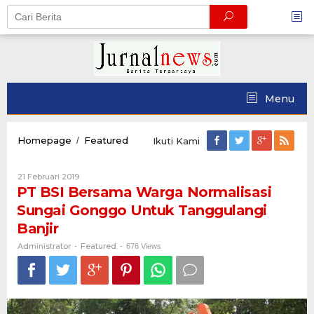
Skip
to
content
Menu
PT
Homepage
Featured
/
Ikuti Kami
BSI
Bersama
Oleh
21 Februari 2019
Warga
Administrator
PT BSI Bersama Warga Normalisasi
Normalisasi
Sungai
Sungai Gonggo Untuk Tanggulangi
Gonggo
Banjir
Untuk
Tanggulangi
Administrator
Featured
-
-
676 Views
Banjir