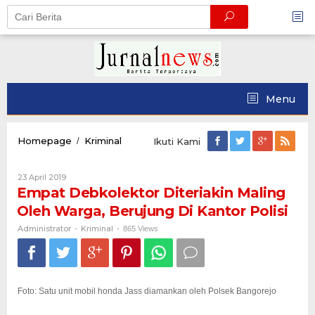
Skip
to
content
Menu
Empat
Homepage
Kriminal
/
Ikuti Kami
Debkolektor
Diteriakin
Oleh
23 April 2019
Maling
Administrator
Empat Debkolektor Diteriakin Maling
Oleh
Warga,
Oleh Warga, Berujung Di Kantor Polisi
Berujung
Di
Administrator
Kriminal
-
-
865 Views
Kantor
Polisi
Foto: Satu unit mobil honda Jass diamankan oleh Polsek Bangorejo