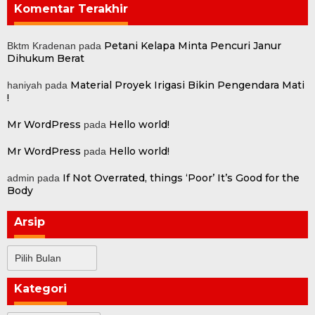
Komentar Terakhir
Petani Kelapa Minta Pencuri Janur
Bktm Kradenan
pada
Dihukum Berat
Material Proyek Irigasi Bikin Pengendara Mati
haniyah
pada
!
Mr WordPress
Hello world!
pada
Mr WordPress
Hello world!
pada
If Not Overrated, things ‘Poor’ It’s Good for the
admin
pada
Body
Arsip
Arsip
Kategori