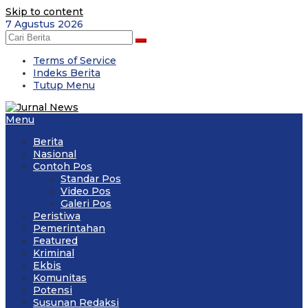
Skip to content
7 Agustus 2026
Terms of Service
Indeks Berita
Tutup Menu
Menu
Berita
Nasional
Contoh Pos
Standar Pos
Video Pos
Galeri Pos
Peristiwa
Pemerintahan
Featured
Kriminal
Ekbis
Komunitas
Potensi
Susunan Redaksi