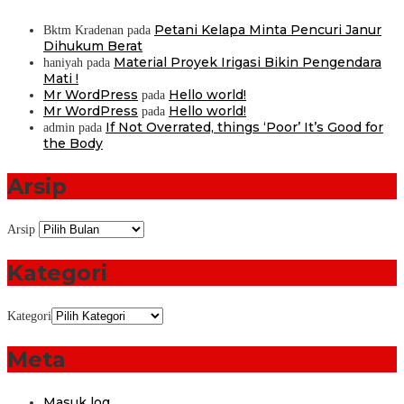
Petani Kelapa Minta Pencuri Janur
Bktm Kradenan
pada
Dihukum Berat
Material Proyek Irigasi Bikin Pengendara
haniyah
pada
Mati !
Mr WordPress
Hello world!
pada
Mr WordPress
Hello world!
pada
If Not Overrated, things ‘Poor’ It’s Good for
admin
pada
the Body
Arsip
Arsip
Kategori
Kategori
Meta
Masuk log