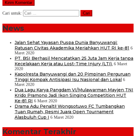
Cari untuk:
News
Jalan Sehat Yayasan Puspa Dunia Banyuwangi:
Ratusan Civitas Akademika Meriahkan HUT RI ke-81
6
Maret 2020
PT. BSI Berhasil Mencatatkan 25 Juta Jam Kerja tanpa
Kecelakaan Kerja atau Lost-Time Injury (LTI).
6 Maret
2020
Kapolresta Banyuwangi dan 20 Pimpinan Perguruan
Tinggi Kompak Antisipasi Isu Nasional dan Lokal
6
Maret 2020
Dua Lagu Karya Pangdam VI/Mulawarman Mayjen TNI
Krido Pramono Jadi Ikon Singing Competition HUT
Ke-81 RI
6 Maret 2020
Drama Adu Penalti! Wongsotuwo FC Tumbangkan
Tuan Rumah, Resmi Juara Open Tournament
Alasbuluh Cup I
6 Maret 2020
Komentar Terakhir