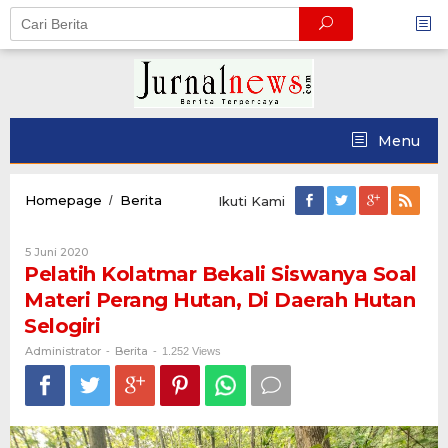
Skip
to
content
Menu
Pelatih
Homepage
Berita
/
Ikuti Kami
Kolatmar
Bekali
Oleh
5 Juni 2020
Siswanya
Administrator
Pelatih Kolatmar Bekali Siswanya Soal
Soal
Materi
Materi Perang Hutan, Di Daerah Hutan
Perang
Selogiri
Hutan,
Di
Administrator
Berita
-
-
1.252 Views
Daerah
Hutan
Selogiri