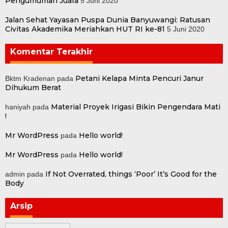
Pengumuman Juara
5 Juni 2020
Jalan Sehat Yayasan Puspa Dunia Banyuwangi: Ratusan
Civitas Akademika Meriahkan HUT RI ke-81
5 Juni 2020
Komentar Terakhir
Petani Kelapa Minta Pencuri Janur
Bktm Kradenan
pada
Dihukum Berat
Material Proyek Irigasi Bikin Pengendara Mati
haniyah
pada
!
Mr WordPress
Hello world!
pada
Mr WordPress
Hello world!
pada
If Not Overrated, things ‘Poor’ It’s Good for the
admin
pada
Body
Arsip
Arsip