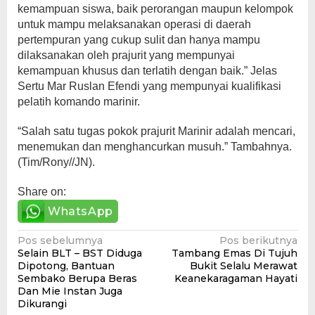
kemampuan siswa, baik perorangan maupun kelompok
untuk mampu melaksanakan operasi di daerah
pertempuran yang cukup sulit dan hanya mampu
dilaksanakan oleh prajurit yang mempunyai
kemampuan khusus dan terlatih dengan baik.” Jelas
Sertu Mar Ruslan Efendi yang mempunyai kualifikasi
pelatih komando marinir.
“Salah satu tugas pokok prajurit Marinir adalah mencari,
menemukan dan menghancurkan musuh.” Tambahnya.
(Tim/Rony//JN).
Share on:
WhatsApp
Navigasi
Pos sebelumnya
Pos berikutnya
Selain BLT – BST Diduga
Tambang Emas Di Tujuh
pos
Dipotong, Bantuan
Bukit Selalu Merawat
Sembako Berupa Beras
Keanekaragaman Hayati
Dan Mie Instan Juga
Dikurangi