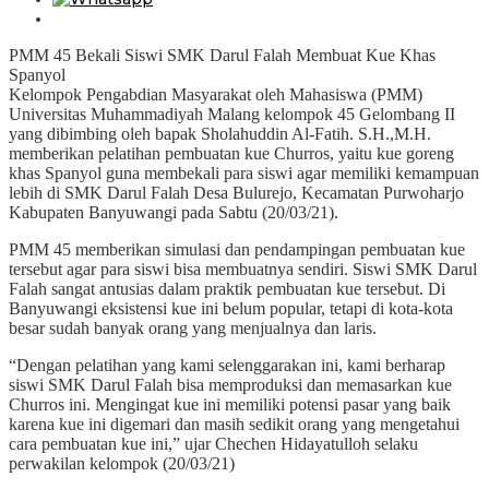
PMM 45 Bekali Siswi SMK Darul Falah Membuat Kue Khas
Spanyol
Kelompok Pengabdian Masyarakat oleh Mahasiswa (PMM)
Universitas Muhammadiyah Malang kelompok 45 Gelombang II
yang dibimbing oleh bapak Sholahuddin Al-Fatih. S.H.,M.H.
memberikan pelatihan pembuatan kue Churros, yaitu kue goreng
khas Spanyol guna membekali para siswi agar memiliki kemampuan
lebih di SMK Darul Falah Desa Bulurejo, Kecamatan Purwoharjo
Kabupaten Banyuwangi pada Sabtu (20/03/21).
PMM 45 memberikan simulasi dan pendampingan pembuatan kue
tersebut agar para siswi bisa membuatnya sendiri. Siswi SMK Darul
Falah sangat antusias dalam praktik pembuatan kue tersebut. Di
Banyuwangi eksistensi kue ini belum popular, tetapi di kota-kota
besar sudah banyak orang yang menjualnya dan laris.
“Dengan pelatihan yang kami selenggarakan ini, kami berharap
siswi SMK Darul Falah bisa memproduksi dan memasarkan kue
Churros ini. Mengingat kue ini memiliki potensi pasar yang baik
karena kue ini digemari dan masih sedikit orang yang mengetahui
cara pembuatan kue ini,” ujar Chechen Hidayatulloh selaku
perwakilan kelompok (20/03/21)