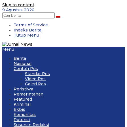
Skip to content
9 Agustus 2026
Terms of Service
Indeks Berita
Tutup Menu
Menu
Berita
Nasional
Contoh Pos
Standar Pos
Video Pos
Galeri Pos
Peristiwa
Pemerintahan
Featured
Kriminal
Ekbis
Komunitas
Potensi
Susunan Redaksi