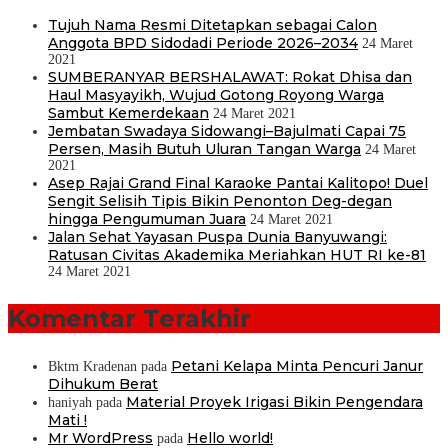
Tujuh Nama Resmi Ditetapkan sebagai Calon
Anggota BPD Sidodadi Periode 2026–2034
24 Maret
2021
SUMBERANYAR BERSHALAWAT: Rokat Dhisa dan
Haul Masyayikh, Wujud Gotong Royong Warga
Sambut Kemerdekaan
24 Maret 2021
Jembatan Swadaya Sidowangi–Bajulmati Capai 75
Persen, Masih Butuh Uluran Tangan Warga
24 Maret
2021
Asep Rajai Grand Final Karaoke Pantai Kalitopo! Duel
Sengit Selisih Tipis Bikin Penonton Deg-degan
hingga Pengumuman Juara
24 Maret 2021
Jalan Sehat Yayasan Puspa Dunia Banyuwangi:
Ratusan Civitas Akademika Meriahkan HUT RI ke-81
24 Maret 2021
Komentar Terakhir
Petani Kelapa Minta Pencuri Janur
Bktm Kradenan
pada
Dihukum Berat
Material Proyek Irigasi Bikin Pengendara
haniyah
pada
Mati !
Mr WordPress
Hello world!
pada