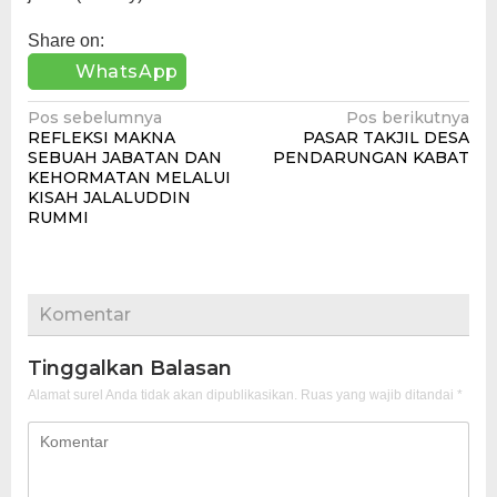
Share on:
WhatsApp
Navigasi
Pos sebelumnya
Pos berikutnya
REFLEKSI MAKNA
PASAR TAKJIL DESA
pos
SEBUAH JABATAN DAN
PENDARUNGAN KABAT
KEHORMATAN MELALUI
KISAH JALALUDDIN
RUMMI
Komentar
Tinggalkan Balasan
Alamat surel Anda tidak akan dipublikasikan.
Ruas yang wajib ditandai
*