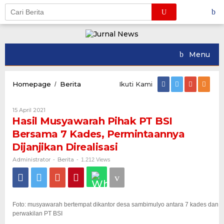
Skip
to
content
Menu
Hasil
Homepage
Berita
Ikuti Kami
/
Musyawarah
Pihak
Oleh
15 April 2021
PT
Administrator
Hasil Musyawarah Pihak PT BSI
BSI
Bersama
Bersama 7 Kades, Permintaannya
7
Dijanjikan Direalisasi
Kades,
Permintaannya
Administrator
Berita
-
-
1.212 Views
Dijanjikan
Direalisasi
Foto: musyawarah bertempat dikantor desa sambimulyo antara 7 kades dan
perwakilan PT BSI