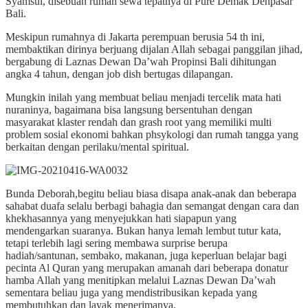
Syamsul, disebuah rumah sewa tepatnya di Pure Demak Denpasar
Bali.
Meskipun rumahnya di Jakarta perempuan berusia 54 th ini,
membaktikan dirinya berjuang dijalan Allah sebagai panggilan jihad,
bergabung di Laznas Dewan Da’wah Propinsi Bali dihitungan
angka 4 tahun, dengan job dish bertugas dilapangan.
Mungkin inilah yang membuat beliau menjadi tercelik mata hati
nuraninya, bagaimana bisa langsung bersentuhan dengan
masyarakat klaster rendah dan grash root yang memiliki multi
problem sosial ekonomi bahkan phsykologi dan rumah tangga yang
berkaitan dengan perilaku/mental spiritual.
Bunda Deborah,begitu beliau biasa disapa anak-anak dan beberapa
sahabat duafa selalu berbagi bahagia dan semangat dengan cara dan
khekhasannya yang menyejukkan hati siapapun yang
mendengarkan suaranya. Bukan hanya lemah lembut tutur kata,
tetapi terlebih lagi sering membawa surprise berupa
hadiah/santunan, sembako, makanan, juga keperluan belajar bagi
pecinta Al Quran yang merupakan amanah dari beberapa donatur
hamba Allah yang menitipkan melalui Laznas Dewan Da’wah
sementara beliau juga yang mendistribusikan kepada yang
membutuhkan dan layak menerimanya.