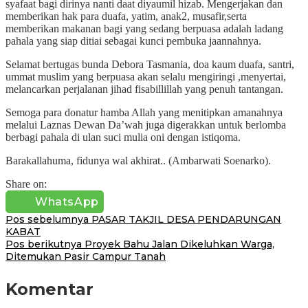
syafaat bagi dirinya nanti daat diyaumil hizab. Mengerjakan dan
memberikan hak para duafa, yatim, anak2, musafir,serta
memberikan makanan bagi yang sedang berpuasa adalah ladang
pahala yang siap ditiai sebagai kunci pembuka jaannahnya.
Selamat bertugas bunda Debora Tasmania, doa kaum duafa, santri,
ummat muslim yang berpuasa akan selalu mengiringi ,menyertai,
melancarkan perjalanan jihad fisabillillah yang penuh tantangan.
Semoga para donatur hamba Allah yang menitipkan amanahnya
melalui Laznas Dewan Da’wah juga digerakkan untuk berlomba
berbagi pahala di ulan suci mulia oni dengan istiqoma.
Barakallahuma, fidunya wal akhirat.. (Ambarwati Soenarko).
Share on:
WhatsApp
Navigasi
Pos sebelumnya
PASAR TAKJIL DESA PENDARUNGAN
KABAT
pos
Pos berikutnya
Proyek Bahu Jalan Dikeluhkan Warga,
Ditemukan Pasir Campur Tanah
Komentar