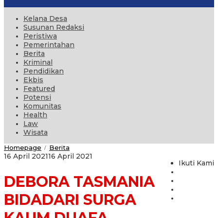
Kelana Desa
Susunan Redaksi
Peristiwa
Pemerintahan
Berita
Kriminal
Pendidikan
Ekbis
Featured
Potensi
Komunitas
Health
Law
Wisata
DEBORA
Homepage
Berita
/
TASMANIA
oleh
16 April 2021
16 April 2021
BIDADARI
Ikuti Kami
administrator
SURGA
DEBORA TASMANIA
KAUM
DUAFA
BIDADARI SURGA
KAUM DUAFA