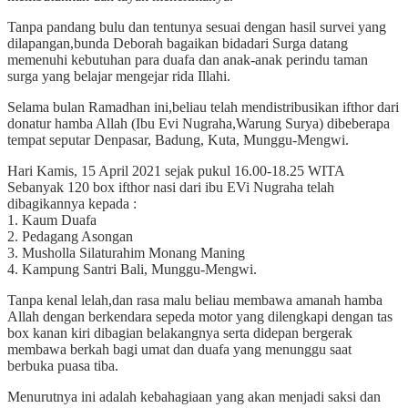
Tanpa pandang bulu dan tentunya sesuai dengan hasil survei yang
dilapangan,bunda Deborah bagaikan bidadari Surga datang
memenuhi kebutuhan para duafa dan anak-anak perindu taman
surga yang belajar mengejar rida Illahi.
Selama bulan Ramadhan ini,beliau telah mendistribusikan ifthor dari
donatur hamba Allah (Ibu Evi Nugraha,Warung Surya) dibeberapa
tempat seputar Denpasar, Badung, Kuta, Munggu-Mengwi.
Hari Kamis, 15 April 2021 sejak pukul 16.00-18.25 WITA
Sebanyak 120 box ifthor nasi dari ibu EVi Nugraha telah
dibagikannya kepada :
1. Kaum Duafa
2. Pedagang Asongan
3. Musholla Silaturahim Monang Maning
4. Kampung Santri Bali, Munggu-Mengwi.
Tanpa kenal lelah,dan rasa malu beliau membawa amanah hamba
Allah dengan berkendara sepeda motor yang dilengkapi dengan tas
box kanan kiri dibagian belakangnya serta didepan bergerak
membawa berkah bagi umat dan duafa yang menunggu saat
berbuka puasa tiba.
Menurutnya ini adalah kebahagiaan yang akan menjadi saksi dan