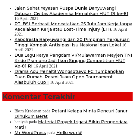
Jalan Sehat Yayasan Puspa Dunia Banyuwangi:
Ratusan Civitas Akademika Meriahkan HUT RI ke-81
16 April 2021
PT. BSI Berhasil Mencatatkan 25 Juta Jam Kerja tanpa
Kecelakaan Kerja atau Lost-Time Injury (LTI).
16 April
2021
Kapolresta Banyuwangi dan 20 Pimpinan Perguruan
Tinggi Kompak Antisipasi Isu Nasional dan Lokal
16
April 2021
Dua Lagu Karya Pangdam VI/Mulawarman Mayjen TNI
Krido Pramono Jadi Ikon Singing Competition HUT
Ke-81 RI
16 April 2021
Drama Adu Penalti! Wongsotuwo FC Tumbangkan
Tuan Rumah, Resmi Juara Open Tournament
Alasbuluh Cup I
16 April 2021
Komentar Terakhir
Petani Kelapa Minta Pencuri Janur
Bktm Kradenan
pada
Dihukum Berat
Material Proyek Irigasi Bikin Pengendara
haniyah
pada
Mati !
Mr WordPress
Hello world!
pada