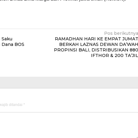
Pos berikutny
g Saku
RAMADHAN HARI KE EMPAT JUMA
i Dana BOS
BERKAH LAZNAS DEWAN DA’WA
PROPINSI BALI, DISTRIBUSIKAN 88
IFTHOR & 200 TA’JI
ajib ditandai
*