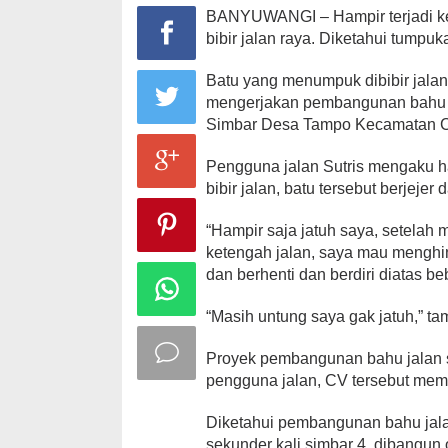
BANYUWANGI – Hampir terjadi ke
bibir jalan raya. Diketahui tumpu
Batu yang menumpuk dibibir jalan
mengerjakan pembangunan bahu jal
Simbar Desa Tampo Kecamatan Cl
Pengguna jalan Sutris mengaku ha
bibir jalan, batu tersebut berjejer
“Hampir saja jatuh saya, setelah 
ketengah jalan, saya mau menghin
dan berhenti dan berdiri diatas b
“Masih untung saya gak jatuh,” t
Proyek pembangunan bahu jalan 
pengguna jalan, CV tersebut mem
Diketahui pembangunan bahu jalan
sekunder kali simbar 4, dibangun 