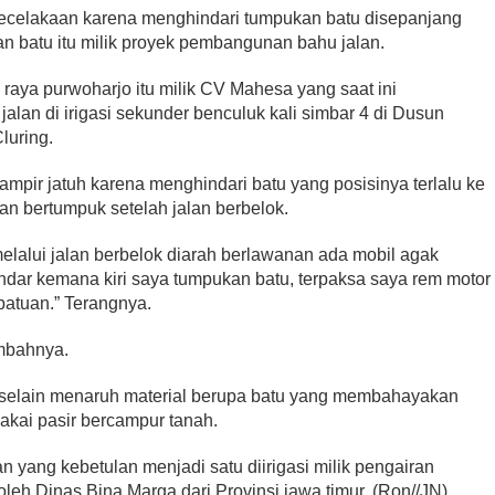
celakaan karena menghindari tumpukan batu disepanjang
kan batu itu milik proyek pembangunan bahu jalan.
 raya purwoharjo itu milik CV Mahesa yang saat ini
an di irigasi sekunder benculuk kali simbar 4 di Dusun
uring.
mpir jatuh karena menghindari batu yang posisinya terlalu ke
 dan bertumpuk setelah jalan berbelok.
melalui jalan berbelok diarah berlawanan ada mobil agak
dar kemana kiri saya tumpukan batu, terpaksa saya rem motor
ebatuan.” Terangnya.
ambahnya.
selain menaruh material berupa batu yang membahayakan
akai pasir bercampur tanah.
 yang kebetulan menjadi satu diirigasi milik pengairan
oleh Dinas Bina Marga dari Provinsi jawa timur. (Ron//JN).