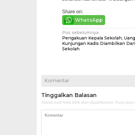
Share on:
WhatsApp
Navigasi
Pos sebelumnya
Pengakuan Kepala Sekolah, Uan
pos
Kunjungan Kadis Diambilkan Dar
Sekolah
Komentar
Tinggalkan Balasan
Alamat surel Anda tidak akan dipublikasikan.
Ruas yang w