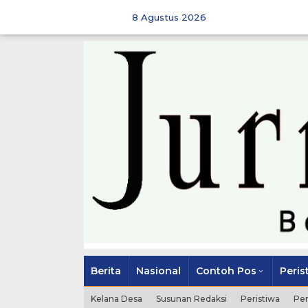
Skip
to
8 Agustus 2026
content
Berita
Nasional
Contoh Pos
Peris
Kelana Desa
Susunan Redaksi
Peristiwa
Pe