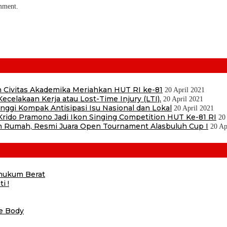
omment.
 Civitas Akademika Meriahkan HUT RI ke-81
20 April 2021
ecelakaan Kerja atau Lost-Time Injury (LTI).
20 April 2021
ggi Kompak Antisipasi Isu Nasional dan Lokal
20 April 2021
ido Pramono Jadi Ikon Singing Competition HUT Ke-81 RI
20
 Rumah, Resmi Juara Open Tournament Alasbuluh Cup I
20 Ap
ihukum Berat
i !
he Body