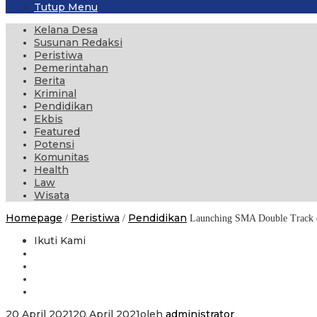
Tutup Menu
Kelana Desa
Susunan Redaksi
Peristiwa
Pemerintahan
Berita
Kriminal
Pendidikan
Ekbis
Featured
Potensi
Komunitas
Health
Law
Wisata
Homepage
Peristiwa
Pendidikan
/
/
Launching SMA Double Track
Ikuti Kami
20 April 2021
20 April 2021
oleh
administrator