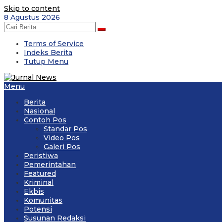
Skip to content
8 Agustus 2026
Terms of Service
Indeks Berita
Tutup Menu
Menu
Berita
Nasional
Contoh Pos
Standar Pos
Video Pos
Galeri Pos
Peristiwa
Pemerintahan
Featured
Kriminal
Ekbis
Komunitas
Potensi
Susunan Redaksi