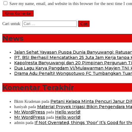
Save my name, email, and website in this browser for the next time I c
Cari untuk:
News
Jalan Sehat Yayasan Puspa Dunia Banyuwangi: Ratusan
PT. BSI Berhasil Mencatatkan 25 Juta Jam Kerja tanpa K
Kapolresta Banyuwangi dan 20 Pimpinan Perguruan Tin
Dua Lagu Karya Pangdam VI/Mulawarman Mayjen TNI Kr
Drama Adu Penalti! Wongsotuwo FC Tumbangkan Tuan
Komentar Terakhir
Petani Kelapa Minta Pencuri Janur D
Bktm Kradenan
pada
Material Proyek Irigasi Bikin Pengendara Mat
haniyah
pada
Mr WordPress
Hello world!
pada
Mr WordPress
Hello world!
pada
If Not Overrated, things ‘Poor’ It’s Good for t
admin
pada