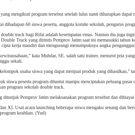
 yang mengikuti program tersebut setelah lulus nanti diharapkan dapat
ai dihadapan 60 siswa peserta, anggota komite sekolah, pengurus progr
ouble track bagi Rifai adalah kesempatan emas. Namun dia juga ingin
ouble Track yang dirintis Pemprov Jatim saat ini memasukki tahun
si cipta kerja mandiri dan mengurangi menumpuknya angka penganggur
 kewirausahaan,” kata Muhdar, SE. salah satu trainer, menurut pria yang
nggu sekali.
kelompok usaha siswa yang dapat menjual produk yang dihasilkan,” t
uk siswa peserta program dituntut mampu menciptakan peluang pasar den
n program sekolah double track.
ng ditunjuk Pemprov Jatim melaksanakan program tersebut dan dibiaya
dan XI. Usai acara launching beberapa siswa mengaku senang dan beru
program keahlian. (Yud)