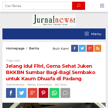
Skip
to
content
Menu
Jelang
Homepage
Berita
/
Ikuti Kami
Idul
Fitri,
Oleh
7 Mei 2021
Gema
Administrator
Jelang Idul Fitri, Gema Sehat Juken
Sehat
Juken
BKKBN Sumbar Bagi-Bagi Sembako
BKKBN
untuk Kaum Dhuafa di Padang
Sumbar
Bagi-
Administrator
Berita
Komunitas
-
,
-
862 Views
Bagi
Sembako
untuk
Kaum
Dhuafa