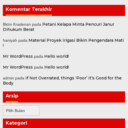
Komentar Terakhir
Petani Kelapa Minta Pencuri Janur
Bktm Kradenan
pada
Dihukum Berat
Material Proyek Irigasi Bikin Pengendara Mati
haniyah
pada
!
Mr WordPress
Hello world!
pada
Mr WordPress
Hello world!
pada
If Not Overrated, things ‘Poor’ It’s Good for the
admin
pada
Body
Arsip
Arsip
Kategori