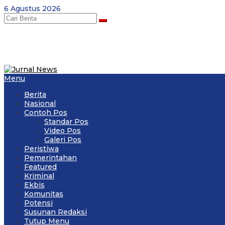
Skip
6 Agustus 2026
to
content
Menu
Berita
Nasional
Contoh Pos
Standar Pos
Video Pos
Galeri Pos
Peristiwa
Pemerintahan
Featured
Kriminal
Ekbis
Komunitas
Potensi
Susunan Redaksi
Tutup Menu