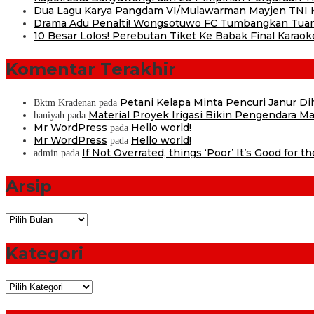
Dua Lagu Karya Pangdam VI/Mulawarman Mayjen TNI Kr
Drama Adu Penalti! Wongsotuwo FC Tumbangkan Tuan
10 Besar Lolos! Perebutan Tiket Ke Babak Final Karaok
Komentar Terakhir
Petani Kelapa Minta Pencuri Janur D
Bktm Kradenan
pada
Material Proyek Irigasi Bikin Pengendara Mat
haniyah
pada
Mr WordPress
Hello world!
pada
Mr WordPress
Hello world!
pada
If Not Overrated, things ‘Poor’ It’s Good for t
admin
pada
Arsip
Arsip
Kategori
Kategori