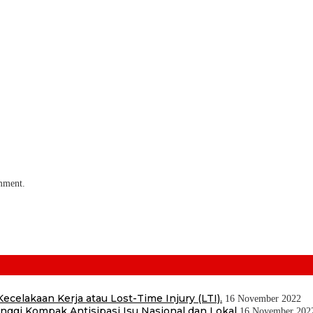
omment.
ecelakaan Kerja atau Lost-Time Injury (LTI).
16 November 2022
ggi Kompak Antisipasi Isu Nasional dan Lokal
16 November 202