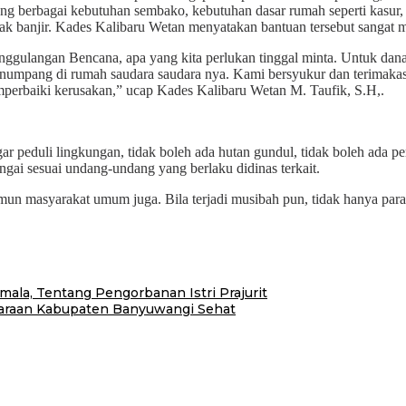
berbagai kebutuhan sembako, kebutuhan dasar rumah seperti kasur, se
banjir. Kades Kalibaru Wetan menyatakan bantuan tersebut sangat m
nggulangan Bencana, apa yang kita perlukan tinggal minta. Untuk dan
enumpang di rumah saudara saudara nya. Kami bersyukur dan terimaka
rbaiki kerusakan,” ucap Kades Kalibaru Wetan M. Taufik, S.H,.
gar peduli lingkungan, tidak boleh ada hutan gundul, tidak boleh ada
i sesuai undang-undang yang berlaku didinas terkait.
un masyarakat umum juga. Bila terjadi musibah pun, tidak hanya para 
rmala, Tentang Pengorbanan Istri Prajurit
raan Kabupaten Banyuwangi Sehat