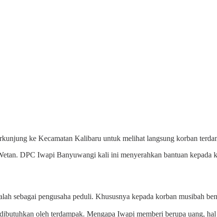
rkunjung ke Kecamatan Kalibaru untuk melihat langsung korban terd
etan. DPC Iwapi Banyuwangi kali ini menyerahkan bantuan kepada kor
alah sebagai pengusaha peduli. Khususnya kepada korban musibah benc
h dibutuhkan oleh terdampak. Mengapa Iwapi memberi berupa uang, ha