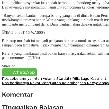
kami melihat masyarakat luas sudah berbondong bondong menyumbang 
Banyuwangi yang memimpin langsung rombongan ke lokasi terdampak 
“Banyak sekali bantuan berupa barang yang ada di dinas Badan Pena
rusak/hanyut terbawa banjir. Warga yang kehilangan rumah masih m
membantu menyumbang dana. Dana bantuan akan dipakai untuk mempe
Berharap musibah ini menjadi pelajaran berharga untuk masyarakat a
sampah pada tempatnya. Tidak membangun bangunan dihamparan sunga
Karena yang menikmati pasti bukan hanya masyarakat sekitar saja nam
pada umumnya. (Q’Nin)
Share on:
WhatsApp
Navigasi
Pos sebelumnya
Intan Velania Stardutz Rilis Lagu Ksatria Ni
Pos berikutnya
Rakor Penguatan Kelembagaan Penyelengga
pos
Komentar
Tinggalkan Balasan