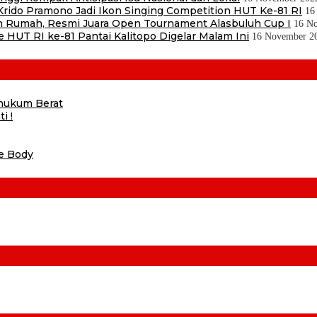
ido Pramono Jadi Ikon Singing Competition HUT Ke-81 RI
16
 Rumah, Resmi Juara Open Tournament Alasbuluh Cup I
16 N
e HUT RI ke-81 Pantai Kalitopo Digelar Malam Ini
16 November 2
ihukum Berat
i !
he Body