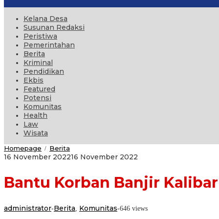
Kelana Desa
Susunan Redaksi
Peristiwa
Pemerintahan
Berita
Kriminal
Pendidikan
Ekbis
Featured
Potensi
Komunitas
Health
Law
Wisata
Bantu
Homepage
Berita
/
Korban
oleh
16 November 2022
16 November 2022
Banjir
administrator
Kalibaru,
Bantu Korban Banjir Kaliba
DPC
Iwapi
Salurkan
Bantuan
administrator
Berita
Komunitas
-
,
-
646 views
Dana