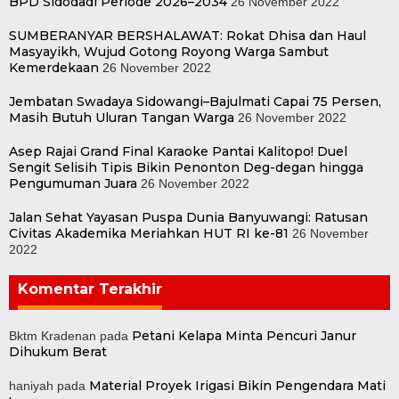
BPD Sidodadi Periode 2026–2034
26 November 2022
SUMBERANYAR BERSHALAWAT: Rokat Dhisa dan Haul
Masyayikh, Wujud Gotong Royong Warga Sambut
Kemerdekaan
26 November 2022
Jembatan Swadaya Sidowangi–Bajulmati Capai 75 Persen,
Masih Butuh Uluran Tangan Warga
26 November 2022
Asep Rajai Grand Final Karaoke Pantai Kalitopo! Duel
Sengit Selisih Tipis Bikin Penonton Deg-degan hingga
Pengumuman Juara
26 November 2022
Jalan Sehat Yayasan Puspa Dunia Banyuwangi: Ratusan
Civitas Akademika Meriahkan HUT RI ke-81
26 November
2022
Komentar Terakhir
Petani Kelapa Minta Pencuri Janur
Bktm Kradenan
pada
Dihukum Berat
Material Proyek Irigasi Bikin Pengendara Mati
haniyah
pada