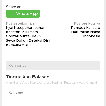
Share on:
WhatsApp
Navigasi
Pos sebelumnya
Pos berikutnya
Kyai Kasepuhan Luhur
Pemuda Kalibaru
pos
Kedaton MH.Imam
Harumkan Nama
Ghozali Minta BMKG
Indonesia
Sewa Dukun Deteksi Dini
Bencana Alam
Komentar
Tinggalkan Balasan
Alamat surel Anda tidak akan dipublikasikan.
Ruas yang wajib ditandai
*