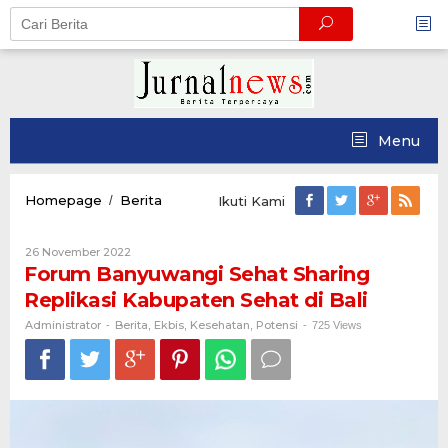
Skip
to
content
Menu
Forum
Homepage
Berita
/
Ikuti Kami
Banyuwangi
Sehat
Oleh
26 November 2022
Sharing
Administrator
Forum Banyuwangi Sehat Sharing
Replikasi
Kabupaten
Replikasi Kabupaten Sehat di Bali
Sehat
di
Administrator
Berita
Ekbis
Kesehatan
Potensi
-
,
,
,
-
725 Views
Bali