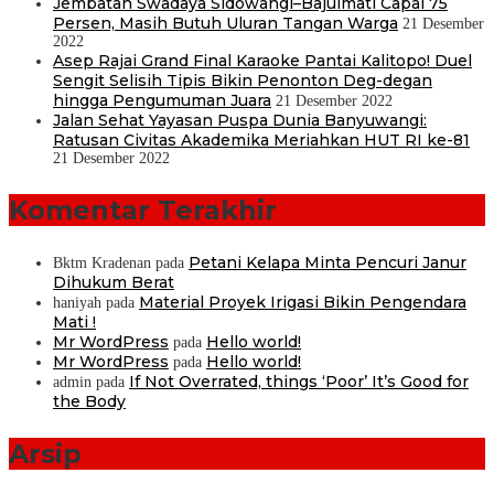
Jembatan Swadaya Sidowangi–Bajulmati Capai 75
Persen, Masih Butuh Uluran Tangan Warga
21 Desember
2022
Asep Rajai Grand Final Karaoke Pantai Kalitopo! Duel
Sengit Selisih Tipis Bikin Penonton Deg-degan
hingga Pengumuman Juara
21 Desember 2022
Jalan Sehat Yayasan Puspa Dunia Banyuwangi:
Ratusan Civitas Akademika Meriahkan HUT RI ke-81
21 Desember 2022
Komentar Terakhir
Petani Kelapa Minta Pencuri Janur
Bktm Kradenan
pada
Dihukum Berat
Material Proyek Irigasi Bikin Pengendara
haniyah
pada
Mati !
Mr WordPress
Hello world!
pada
Mr WordPress
Hello world!
pada
If Not Overrated, things ‘Poor’ It’s Good for
admin
pada
the Body
Arsip