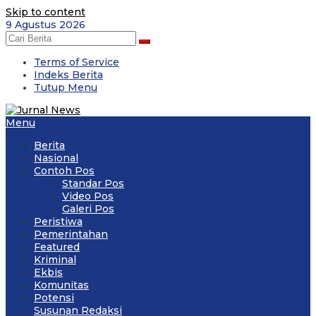
Skip to content
9 Agustus 2026
Terms of Service
Indeks Berita
Tutup Menu
Menu
Berita
Nasional
Contoh Pos
Standar Pos
Video Pos
Galeri Pos
Peristiwa
Pemerintahan
Featured
Kriminal
Ekbis
Komunitas
Potensi
Susunan Redaksi