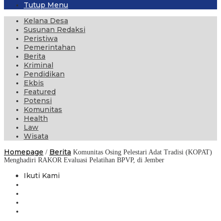
Tutup Menu
Kelana Desa
Susunan Redaksi
Peristiwa
Pemerintahan
Berita
Kriminal
Pendidikan
Ekbis
Featured
Potensi
Komunitas
Health
Law
Wisata
Homepage
Berita
/
Komunitas Osing Pelestari Adat Tradisi (KOPAT)
Menghadiri RAKOR Evaluasi Pelatihan BPVP, di Jember
Ikuti Kami