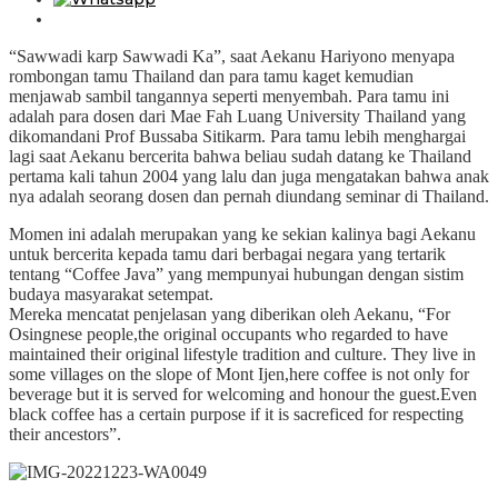
“Sawwadi karp Sawwadi Ka”, saat Aekanu Hariyono menyapa
rombongan tamu Thailand dan para tamu kaget kemudian
menjawab sambil tangannya seperti menyembah. Para tamu ini
adalah para dosen dari Mae Fah Luang University Thailand yang
dikomandani Prof Bussaba Sitikarm. Para tamu lebih menghargai
lagi saat Aekanu bercerita bahwa beliau sudah datang ke Thailand
pertama kali tahun 2004 yang lalu dan juga mengatakan bahwa anak
nya adalah seorang dosen dan pernah diundang seminar di Thailand.
Momen ini adalah merupakan yang ke sekian kalinya bagi Aekanu
untuk bercerita kepada tamu dari berbagai negara yang tertarik
tentang “Coffee Java” yang mempunyai hubungan dengan sistim
budaya masyarakat setempat.
Mereka mencatat penjelasan yang diberikan oleh Aekanu, “For
Osingnese people,the original occupants who regarded to have
maintained their original lifestyle tradition and culture. They live in
some villages on the slope of Mont Ijen,here coffee is not only for
beverage but it is served for welcoming and honour the guest.Even
black coffee has a certain purpose if it is sacreficed for respecting
their ancestors”.