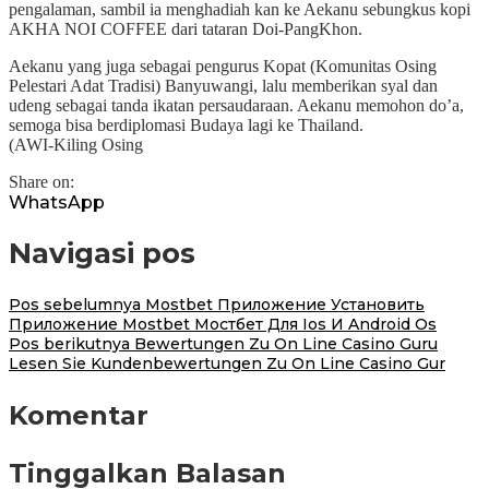
pengalaman, sambil ia menghadiah kan ke Aekanu sebungkus kopi
AKHA NOI COFFEE dari tataran Doi-PangKhon.
Aekanu yang juga sebagai pengurus Kopat (Komunitas Osing
Pelestari Adat Tradisi) Banyuwangi, lalu memberikan syal dan
udeng sebagai tanda ikatan persaudaraan. Aekanu memohon do’a,
semoga bisa berdiplomasi Budaya lagi ke Thailand.
(AWI-Kiling Osing
Share on:
WhatsApp
Navigasi pos
Pos sebelumnya
Mostbet Приложение Установить
Приложение Mostbet Мостбет Для Ios И Android Os
Pos berikutnya
Bewertungen Zu On Line Casino Guru
Lesen Sie Kundenbewertungen Zu On Line Casino Gur
Komentar
Tinggalkan Balasan