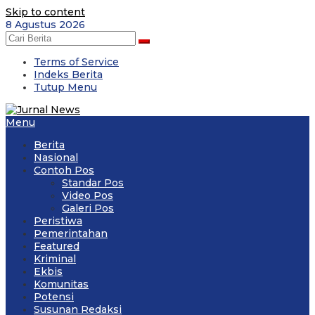
Skip to content
8 Agustus 2026
Terms of Service
Indeks Berita
Tutup Menu
Menu
Berita
Nasional
Contoh Pos
Standar Pos
Video Pos
Galeri Pos
Peristiwa
Pemerintahan
Featured
Kriminal
Ekbis
Komunitas
Potensi
Susunan Redaksi