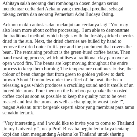
Athitaya salah seorang dari rombongan dosen dengan serius
mendengar cerita dari Aekanu yang mendapat predikat sebagai
tukang ceritra dan seorang Pemerhati Adat Budaya Osing.
Aekanu makin antusias dan melanjutkan ceritanya lagi “You may
also learn more about coffee processing, I am able to demonstrate
the traditional method, which begins with the freshly-picked cherries
dried in the sun. Next, the dried cherries are hulled by hand to
remove the dried outer fruit layer and the parchment that covers the
bean. The remaining product is the green-hued coffee beans. Then
hand roasting process, which utilises a traditional clay pan over an
open wood fire. The beans are kept moving throughout the entire
process to keep them burning.The temperature continues to rise, the
colour of bean change that from green to golden yellow to dark
brown.About 10 minutes under the effect of the heat, the bean
releasing a gas which produces a crackling sound and it smells of an
incredible aroma.Pour them on the bamboo pan,make the roasted
coffee cool as soon as possible to keep the quality not to be over
roasted and lost the aroma as well as changing to worst taste !”,
tangan Aekanu turut bergerak seperti aktor yang membuat para tamu
semakin tertarik.
“Very interesting, and I would like to invite you to come to Thailand
,to my University “, ucap Prof. Bussaba begitu tertariknya tentang
kopi dan akan mengundang Aekanu ke Thailand untuk sharing