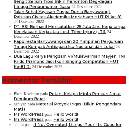
Sengit Selisih Tipis Bikin Penonton Deg-degan
hingga Pengumuman Juara
24 Desember 2022
Jalan Sehat Yayasan Puspa Dunia Banyuwangi:
Ratusan Civitas Akademika Meriahkan HUT RI ke-81
24 Desember 2022
PT. BSI Berhasil Mencatatkan 25 Juta Jam Kerja tanpa
Kecelakaan Kerja atau Lost-Time Injury (LTI).
24
Desember 2022
Kapolresta Banyuwangi dan 20 Pimpinan Perguruan
Tinggi Kompak Antisipasi Isu Nasional dan Lokal
24
Desember 2022
Dua Lagu Karya Pangdam VI/Mulawarman Mayjen TNI
Krido Pramono Jadi Ikon Singing Competition HUT
Ke-81 RI
24 Desember 2022
Komentar Terakhir
Petani Kelapa Minta Pencuri Janur
Bktm Kradenan
pada
Dihukum Berat
Material Proyek Irigasi Bikin Pengendara
haniyah
pada
Mati !
Mr WordPress
Hello world!
pada
Mr WordPress
Hello world!
pada
If Not Overrated, things ‘Poor’ It’s Good for
admin
pada