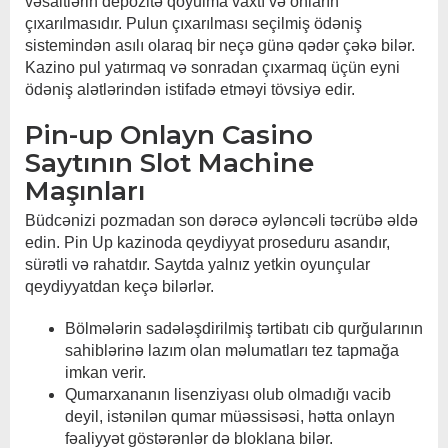
vəsaitlərin depozitə qoyulma vaxtı və onların
çıxarılmasıdır. Pulun çıxarılması seçilmiş ödəniş
sistemindən asılı olaraq bir neçə günə qədər çəkə bilər.
Kazino pul yatırmaq və sonradan çıxarmaq üçün eyni
ödəniş alətlərindən istifadə etməyi tövsiyə edir.
Pin-up Onlayn Casino
Saytının Slot Machine
Maşınları
Büdcənizi pozmadan son dərəcə əyləncəli təcrübə əldə
edin. Pin Up kazinoda qeydiyyat proseduru asandır,
sürətli və rahatdır. Saytda yalnız yetkin oyunçular
qeydiyyatdan keçə bilərlər.
Bölmələrin sadələşdirilmiş tərtibatı cib qurğularının
sahiblərinə lazım olan məlumatları tez tapmağa
imkan verir.
Qumarxananın lisenziyası olub olmadığı vacib
deyil, istənilən qumar müəssisəsi, hətta onlayn
fəaliyyət göstərənlər də bloklana bilər.