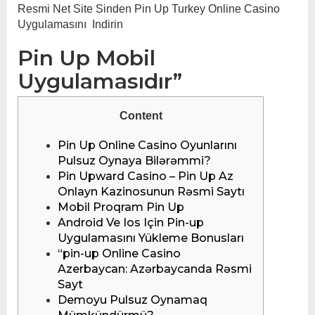
Resmi Net Site Sinden Pin Up Turkey Online Casino
Uygulamasını ️ Indirin
Pin Up Mobil
Uygulamasıdır”
Content
Pin Up Online Casino Oyunlarını
Pulsuz Oynaya Bilərəmmi?
Pin Upward Casino – Pin Up Az
Onlayn Kazinosunun Rəsmi Saytı
Mobil Proqram Pin Up
Android Ve Ios Için Pin-up
Uygulamasını Yükleme Bonusları
“pin-up Online Casino
Azerbaycan: Azərbaycanda Rəsmi
Sayt
Demoyu Pulsuz Oynamaq