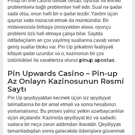
Pinup on line casino dəstək hesab, oyunlar və texniki
problemlərlə bağlı problemləri həll edir. Sual nə qədər
sadə olsa, onun həlli bir o qədər tezdir. Yardım üçün
qaynar xəttə müraciət etmək də mümkündür. Bir
mütəxəssislə birbaşa ünsiyyətdən əlavə, oyunçu
problemi özü həll etməyə çalışa bilər. Saytda
istifadəçilərin ən çox yayılmış suallarına cavab verən
geniş suallar bloku var. Pin Up şirkətinin fəaliyyəti
kifayət qədər uzundur və o, kazinonun bir çox
pinup apostas
üstünlükləri ilə xarakterizə olunur
.
Pin Upwards Casino – Pin-up
Az Onlayn Kazinosunun Rəsmi
Saytı
Pin Up qeydiyyatdan kecmek üçün siz qeydiyyat
təlimatlarına bir-bir əməl etməli və sonra hesabınızı
yoxlamalısınız. Bu proses yalnız yetkin azərbaycanlılar
üçün əlçatandır. Kazinoda qeydiyyat tez və sadədir,
sadəcə bir neçə zəruri addımdan ibarətdir. Qeydiyyatı
tamamladıqdan sonra gələcəkdə ödənişlərə güvənmək