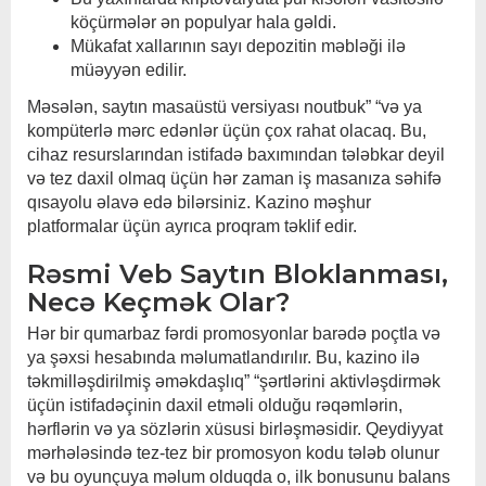
köçürmələr ən populyar hala gəldi.
Mükafat xallarının sayı depozitin məbləği ilə
müəyyən edilir.
Məsələn, saytın masaüstü versiyası noutbuk” “və ya
kompüterlə mərc edənlər üçün çox rahat olacaq. Bu,
cihaz resurslarından istifadə baxımından tələbkar deyil
və tez daxil olmaq üçün hər zaman iş masanıza səhifə
qısayolu əlavə edə bilərsiniz. Kazino məşhur
platformalar üçün ayrıca proqram təklif edir.
Rəsmi Veb Saytın Bloklanması,
Necə Keçmək Olar?
Hər bir qumarbaz fərdi promosyonlar barədə poçtla və
ya şəxsi hesabında məlumatlandırılır. Bu, kazino ilə
təkmilləşdirilmiş əməkdaşlıq” “şərtlərini aktivləşdirmək
üçün istifadəçinin daxil etməli olduğu rəqəmlərin,
hərflərin və ya sözlərin xüsusi birləşməsidir. Qeydiyyat
mərhələsində tez-tez bir promosyon kodu tələb olunur
və bu oyunçuya məlum olduqda o, ilk bonusunu balans