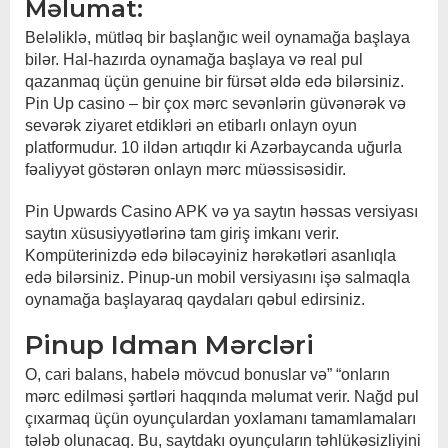
Məlumat:
Beləliklə, mütləq bir başlanğıc weil oynamağa başlaya
bilər. Hal-hazırda oynamağa başlaya və real pul
qazanmaq üçün genuine bir fürsət əldə edə bilərsiniz.
Pin Up casino – bir çox mərc sevənlərin güvənərək və
sevərək ziyaret etdikləri ən etibarlı onlayn oyun
platformudur. 10 ildən artıqdır ki Azərbaycanda uğurla
fəaliyyət göstərən onlayn mərc müəssisəsidir.
Pin Upwards Casino APK və ya saytın həssas versiyası
saytın xüsusiyyətlərinə tam giriş imkanı verir.
Kompüterinizdə edə biləcəyiniz hərəkətləri asanlıqla
edə bilərsiniz. Pinup-un mobil versiyasını işə salmaqla
oynamağa başlayaraq qaydaları qəbul edirsiniz.
Pinup Idman Mərcləri
O, cari balans, habelə mövcud bonuslar və” “onların
mərc edilməsi şərtləri haqqında məlumat verir. Nağd pul
çıxarmaq üçün oyunçulardan yoxlamanı tamamlamaları
tələb olunacaq. Bu, saytdakı oyunçuların təhlükəsizliyini