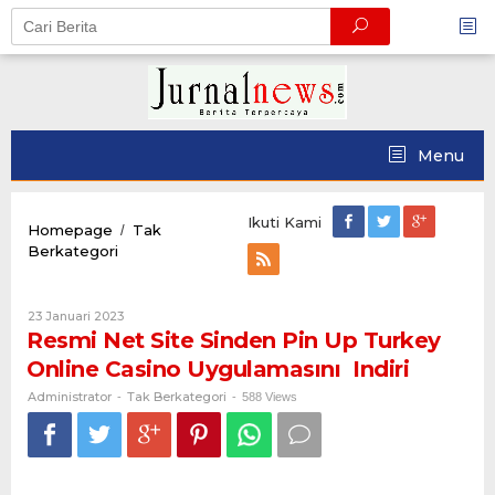
Skip
to
content
Menu
Ikuti Kami
Homepage
Tak
/
Resmi
Berkategori
Net
Site
Sinden
Oleh
23 Januari 2023
Pin
Administrator
Resmi Net Site Sinden Pin Up Turkey
Up
Online Casino Uygulamasını ️ Indiri
Turkey
Online
Administrator
Tak Berkategori
-
-
588 Views
Casino
Uygulamasını
Indiri