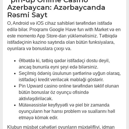
Azerbaycan: Azərbaycanda
Rəsmi Sayt
O, Android və iOS cihaz sahibləri tərəfindən istifadə
edilə bilər. Proqramı Google Have fun with Market və en
este momento App Store-dan yükləməlisiniz. Tətbiqdə
istifadəçinin kazino saytında olan bütün funksiyalara,
oyunlara və bonuslara çıxışı va.
Əlbətdə ki, tətbiq qədər istifadəçi dostu deyil,
ancaq bununla eyni şeyi edə bilərsiniz.
Seçilmiş ödəniş üsulunun şərtlərinə uyğun olaraq,
istifadəçi kredit veriləcək məbləği göstərir.
Pin Upward casino online tərəfindən təklif olunan
bütün bonuslar öz oyunçu ofisində
aktivləşdiriləcək.
Mütəxəssislər keyfiyyətli və piel bir zamanda
oyunçuların hər hansı problem və suallarını həll
etməyə kömək edir.
Klubun müsbət cəhətləri oyunların müxtəlifliyi, idman