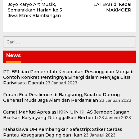
Joyo Karyo Art Musik,
LATBAR di Kedai
pos
Semarakkan Harlah ke 5
MAKMOER
Jiwa Etnik Blambangan
Cari
untuk:
News
PT. BSI dan Pemerintah Kecamatan Pesanggaran Menjadi
Contoh Konkret Pentingnya Sinergi dalam Menjaga Citra
Pariwisata Daerah
23 Januari 2023
Forum Eco Resilience di Bangsring, Suratno Dorong
Generasi Muda Jaga Alam dan Perdamaian
23 Januari 2023
Camat Mahfud Apresiasi KKN UIN KHAS Jember: Jangan
Biarkan Karya yang Ditinggalkan Berhenti
23 Januari 2023
Mahasiswa UM Kembangkan Safestrip: Stiker Cerdas
Pantau Kesegaran Daging dan Ikan
23 Januari 2023