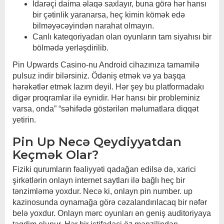
İdarəçi daima əlaqə saxlayır, buna görə hər hansı
bir çətinlik yaranarsa, heç kimin kömək edə
bilməyəcəyindən narahat olmayın.
Canlı kateqoriyadan olan oyunların tam siyahısı bir
bölmədə yerləşdirilib.
Pin Upwards Casino-nu Android cihazınıza tamamilə
pulsuz indir bilərsiniz. Ödəniş etmək və ya başqa
hərəkətlər etmək lazım deyil. Hər şey bu platformadakı
digər proqramlar ilə eynidir. Hər hansı bir probleminiz
varsa, onda” “səhifədə göstərilən məlumatlara diqqət
yetirin.
Pin Up Necə Qeydiyyatdan
Keçmək Olar?
Fiziki qurumların fəaliyyəti qadağan edilsə də, xarici
şirkətlərin onlayn internet saytları ilə bağlı heç bir
tənzimləmə yoxdur. Necə ki, onlayn pin number. up
kazinosunda oynamağa görə cəzalandırılacaq bir nəfər
belə yoxdur. Onlayn mərc oyunları ən geniş auditoriyaya