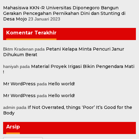
Mahasiswa KKN-R Universitas Diponegoro Bangun
Gerakan Pencegahan Pernikahan Dini dan Stunting di
Desa Mojo
23 Januari 2023
Komentar Terakhir
Petani Kelapa Minta Pencuri Janur
Bktm Kradenan
pada
Dihukum Berat
Material Proyek Irigasi Bikin Pengendara Mati
haniyah
pada
!
Mr WordPress
Hello world!
pada
Mr WordPress
Hello world!
pada
If Not Overrated, things ‘Poor’ It’s Good for the
admin
pada
Body
Arsip