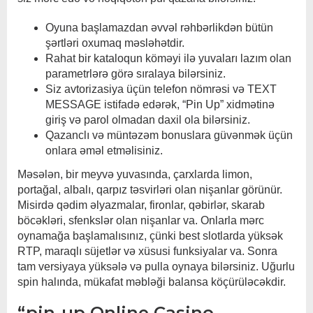
Oyuna başlamazdan əvvəl rəhbərlikdən bütün
şərtləri oxumaq məsləhətdir.
Rahat bir kataloqun köməyi ilə yuvaları lazım olan
parametrlərə görə sıralaya bilərsiniz.
Siz avtorizasiya üçün telefon nömrəsi və TEXT
MESSAGE istifadə edərək, “Pin Up” xidmətinə
giriş və parol olmadan daxil ola bilərsiniz.
Qazanclı və müntəzəm bonuslara güvənmək üçün
onlara əməl etməlisiniz.
Məsələn, bir meyvə yuvasında, çarxlarda limon,
portağal, albalı, qarpız təsvirləri olan nişanlar görünür.
Misirdə qədim əlyazmalar, fironlar, qəbirlər, skarab
böcəkləri, sfenkslər olan nişanlar va. Onlarla mərc
oynamağa başlamalısınız, çünki best slotlarda yüksək
RTP, maraqlı süjetlər və xüsusi funksiyalar va. Sonra
tam versiyaya yüksələ və pulla oynaya bilərsiniz. Uğurlu
spin halında, mükafat məbləği balansa köçürüləcəkdir.
“pin-up Online Casino