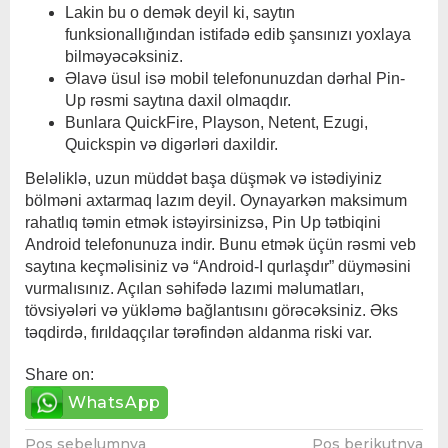
Lakin bu o demək deyil ki, saytın
funksionallığından istifadə edib şansınızı yoxlaya
bilməyəcəksiniz.
Əlavə üsul isə mobil telefonunuzdan dərhal Pin-
Up rəsmi saytına daxil olmaqdır.
Bunlara QuickFire, Playson, Netent, Ezugi,
Quickspin və digərləri daxildir.
Beləliklə, uzun müddət başa düşmək və istədiyiniz
bölməni axtarmaq lazım deyil. Oynayarkən maksimum
rahatlıq təmin etmək istəyirsinizsə, Pin Up tətbiqini
Android telefonunuza indir. Bunu etmək üçün rəsmi veb
saytına keçməlisiniz və “Android-I qurlaşdır” düyməsini
vurmalısınız. Açılan səhifədə lazımi məlumatları,
tövsiyələri və yükləmə bağlantısını görəcəksiniz. Əks
təqdirdə, fırıldaqçılar tərəfindən aldanma riski var.
Share on:
WhatsApp
Navigasi
Pos sebelumnya
Pos berikutnya