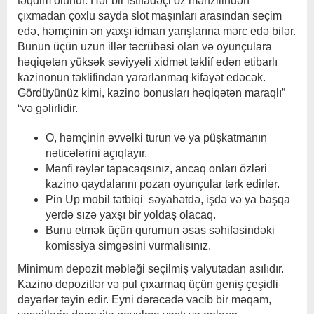
təqdim olunur. Hər bir istifadəçi öz mənzilindən
çıxmadan çoxlu sayda slot maşınları arasından seçim
edə, həmçinin ən yaxşı idman yarışlarına mərc edə bilər.
Bunun üçün uzun illər təcrübəsi olan və oyunçulara
həqiqətən yüksək səviyyəli xidmət təklif edən etibarlı
kazinonun təklifindən yararlanmaq kifayət edəcək.
Gördüyünüz kimi, kazino bonusları həqiqətən maraqlı”
“və gəlirlidir.
O, həmçinin əvvəlki turun və ya püşkatmanın
nəticələrini açıqlayır.
Mənfi rəylər tapacaqsınız, ancaq onları özləri
kazino qaydalarını pozan oyunçular tərk edirlər.
Pin Up mobil tətbiqi səyahətdə, işdə və ya başqa
yerdə sızə yaxşı bir yoldaş olacaq.
Bunu etmək üçün qurumun əsas səhifəsindəki
komissiya simgəsini vurmalısınız.
Minimum depozit məbləği seçilmiş valyutadan asılıdır.
Kazino depozitlər və pul çıxarmaq üçün geniş çeşidli
dəyərlər təyin edir. Eyni dərəcədə vacib bir məqam,