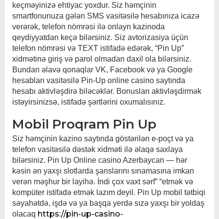
keçməyinizə ehtiyac yoxdur. Siz həmçinin
smartfonunuza gələn SMS vasitəsilə hesabınıza icazə
verərək, telefon nömrəsi ilə onlayn kazinoda
qeydiyyatdan keçə bilərsiniz. Siz avtorizasiya üçün
telefon nömrəsi və TEXT istifadə edərək, “Pin Up”
xidmətinə giriş və parol olmadan daxil ola bilərsiniz.
Bundan əlavə qonaqlar VK, Facebook və ya Google
hesabları vasitəsilə Pin-Up online casino saytında
hesabı aktivləşdirə biləcəklər. Bonusları aktivləşdirmək
istəyirsinizsə, istifadə şərtlərini oxumalısınız.
Mobil Proqram Pin Up
Siz həmçinin kazino saytında göstərilən e-poçt və ya
telefon vasitəsilə dəstək xidməti ilə əlaqə saxlaya
bilərsiniz. Pin Up Online casino Azerbaycan — hər
kəsin ən yaxşı slotlarda şanslarını sınamasına imkan
verən məşhur bir layihə. İndi çox vaxt sərf” “etmək və
kompüter istifadə etmək lazım deyil. Pin Up mobil tətbiqi
səyahətdə, işdə və ya başqa yerdə sızə yaxşı bir yoldaş
https://pin-up-casino-
olacaq