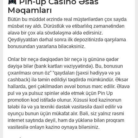
Pin-up Casino Əsas
Məqamları
Bütün bu müddət ərzində real müştərilərdən çox sayda
müsbət rəy aldı. Dürüstlük və etibarlılıq zəmanətindən
əlavə bir çox əla sövdələşmə əldə edirsiniz.
Qeydiyyatdan dərhal sonra ilk depozitinizdə qarşılama
bonusundan yararlana biləcəksiniz.
Onlar bir neçə dəqiqədən bir neçə iş gününə qədər
dəyişə bilər (bank kartları vəziyyətində). Bu, bonusun
çıxarılması onun öz” “qaydaları (şəxsi hədiyyə və ya
cashback) ilə təmin edildiyi təqdirdə mümkündür. Əksər
hallarda, geri çəkilmədən əvvəl bonus mərc edilir. Əlavə
pul və ya pulsuz spinlər əldə etmək üçün Pin Up
promotion kod istifadə olunur. Xüsusi kod kazinonun
tələbi ilə və ya texniki dəstək vasitəsilə daxil edilir və
oyunçu bunun üçün mükafat alır. Bəli, siz yalnız rəsmi
internet saytında deyil, həm də yüklənə bilən proqram
vasitəsilə onlayn kazino oynaya bilərsiniz.