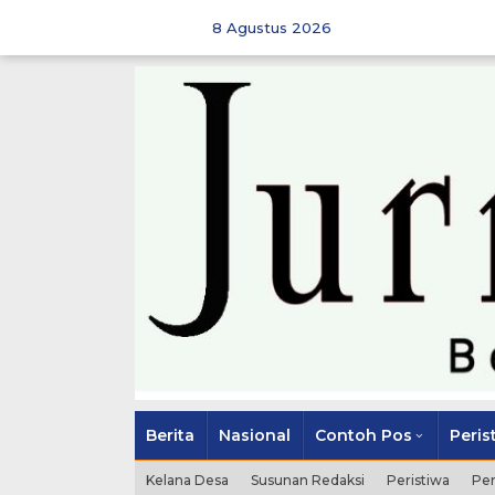
Skip
to
8 Agustus 2026
content
Berita
Nasional
Contoh Pos
Peris
Kelana Desa
Susunan Redaksi
Peristiwa
Pe