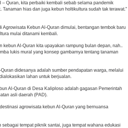
 – Quran, kita perbaiki kembali sebab selama pandemik
. Tanaman hias dan juga kebun holtikultura sudah tak terawat.”
di Agrowisata Kebun Al-Quran dimulai, bentangan tembok baru
ltura mulai ditanami kembali.
n kebun Al-Quran kita upayakan rampung bulan depan, nah..
 lomba lukis mural yang konsep gambarnya tentang tanaman
-Quran didesanya adalah sumber pendapatan warga, melalui
ialokasikan lahan untuk berjualan.
ebun Al-Quran di Desa Kaliploso adalah gagasan Pemerintah
tan asli daerah (PAD).
 destinasi agrowisata kebun Al-Quran yang bernuansa
n sebagai tempat piknik santai, juga tempat wahana edukasi