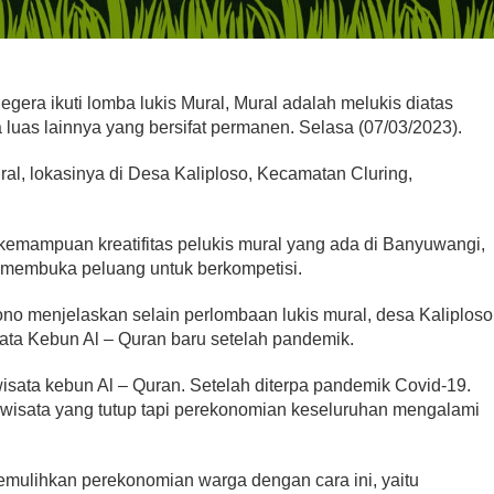
egera ikuti lomba lukis Mural, Mural adalah melukis diatas
 luas lainnya yang bersifat permanen. Selasa (07/03/2023).
ural, lokasinya di Desa Kaliploso, Kecamatan Cluring,
kemampuan kreatifitas pelukis mural yang ada di Banyuwangi,
 membuka peluang untuk berkompetisi.
no menjelaskan selain perlombaan lukis mural, desa Kaliploso
ta Kebun Al – Quran baru setelah pandemik.
 wisata kebun Al – Quran. Setelah diterpa pandemik Covid-19.
wisata yang tutup tapi perekonomian keseluruhan mengalami
t memulihkan perekonomian warga dengan cara ini, yaitu