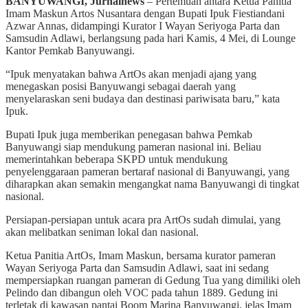
BANYUWANGI, Jurnalnews
– Pertemuan antara Ketua Panitia
Imam Maskun Artos Nusantara dengan Bupati Ipuk Fiestiandani
Azwar Annas, didampingi Kurator I Wayan Seriyoga Parta dan
Samsudin Adlawi, berlangsung pada hari Kamis, 4 Mei, di Lounge
Kantor Pemkab Banyuwangi.
“Ipuk menyatakan bahwa ArtOs akan menjadi ajang yang
menegaskan posisi Banyuwangi sebagai daerah yang
menyelaraskan seni budaya dan destinasi pariwisata baru,” kata
Ipuk.
Bupati Ipuk juga memberikan penegasan bahwa Pemkab
Banyuwangi siap mendukung pameran nasional ini. Beliau
memerintahkan beberapa SKPD untuk mendukung
penyelenggaraan pameran bertaraf nasional di Banyuwangi, yang
diharapkan akan semakin mengangkat nama Banyuwangi di tingkat
nasional.
Persiapan-persiapan untuk acara pra ArtOs sudah dimulai, yang
akan melibatkan seniman lokal dan nasional.
Ketua Panitia ArtOs, Imam Maskun, bersama kurator pameran
Wayan Seriyoga Parta dan Samsudin Adlawi, saat ini sedang
mempersiapkan ruangan pameran di Gedung Tua yang dimiliki oleh
Pelindo dan dibangun oleh VOC pada tahun 1889. Gedung ini
terletak di kawasan pantai Boom Marina Banyuwangi, jelas Imam