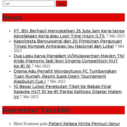
Cari
untuk:
News
PT. BSI Berhasil Mencatatkan 25 Juta Jam Kerja tanpa
Kecelakaan Kerja atau Lost-Time Injury (LTI).
7 Mei 2023
Kapolresta Banyuwangi dan 20 Pimpinan Perguruan
Tinggi Kompak Antisipasi Isu Nasional dan Lokal
7 Mei
2023
Dua Lagu Karya Pangdam VI/Mulawarman Mayjen TNI
Krido Pramono Jadi Ikon Singing Competition HUT
Ke-81 RI
7 Mei 2023
Drama Adu Penalti! Wongsotuwo FC Tumbangkan
Tuan Rumah, Resmi Juara Open Tournament
Alasbuluh Cup I
7 Mei 2023
10 Besar Lolos! Perebutan Tiket Ke Babak Final
Karaoke HUT RI ke-81 Pantai Kalitopo Digelar Malam
Ini
7 Mei 2023
Komentar Terakhir
Petani Kelapa Minta Pencuri Janur
Bktm Kradenan
pada