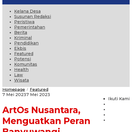
Kelana Desa
Susunan Redaksi
Peristiwa
Pemerintahan
Berita
Kriminal
Pendidikan
Ekbis
Featured
Potensi
Komunitas
Health
Law
Wisata
ArtOs
Homepage
Featured
/
Nusantara,
oleh
7 Mei 2023
7 Mei 2023
Menguatkan
Ikuti Kami
administrator
Peran
ArtOs Nusantara,
Banyuwangi
sebagai
Pusat
Menguatkan Peran
Seni
Budaya
Banyuwangi
dan