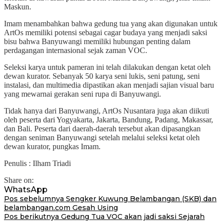
Maskun.
Imam menambahkan bahwa gedung tua yang akan digunakan untuk
ArtOs memiliki potensi sebagai cagar budaya yang menjadi saksi
bisu bahwa Banyuwangi memiliki hubungan penting dalam
perdagangan internasional sejak zaman VOC.
Seleksi karya untuk pameran ini telah dilakukan dengan ketat oleh
dewan kurator. Sebanyak 50 karya seni lukis, seni patung, seni
instalasi, dan multimedia dipastikan akan menjadi sajian visual baru
yang mewarnai gerakan seni rupa di Banyuwangi.
Tidak hanya dari Banyuwangi, ArtOs Nusantara juga akan diikuti
oleh peserta dari Yogyakarta, Jakarta, Bandung, Padang, Makassar,
dan Bali. Peserta dari daerah-daerah tersebut akan dipasangkan
dengan seniman Banyuwangi setelah melalui seleksi ketat oleh
dewan kurator, pungkas Imam.
Penulis : Ilham Triadi
Share on:
WhatsApp
Navigasi
Pos sebelumnya
Sengker Kuwung Belambangan (SKB) dan
belambangan.com Gesah Using
pos
Pos berikutnya
Gedung Tua VOC akan jadi saksi Sejarah