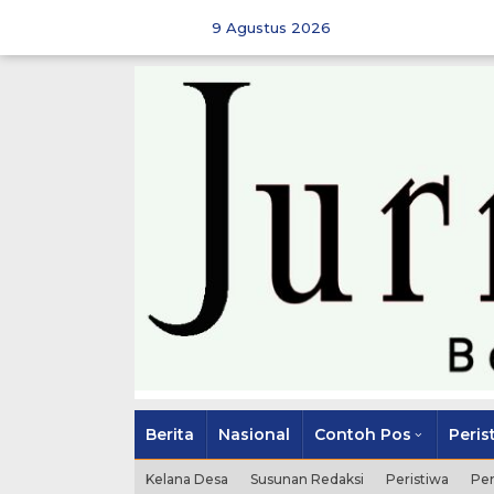
Skip
to
9 Agustus 2026
content
Berita
Nasional
Contoh Pos
Peris
Kelana Desa
Susunan Redaksi
Peristiwa
Pe