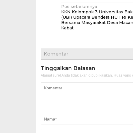
Navigasi
Pos sebelumnya
KKN Kelompok 3 Universitas Bakt
pos
(UBI) Upacara Bendera HUT RI Ke
Bersama Masyarakat Desa Macan
Kabat
Komentar
Tinggalkan Balasan
Alamat surel Anda tidak akan dipublikasikan.
Ruas yang w