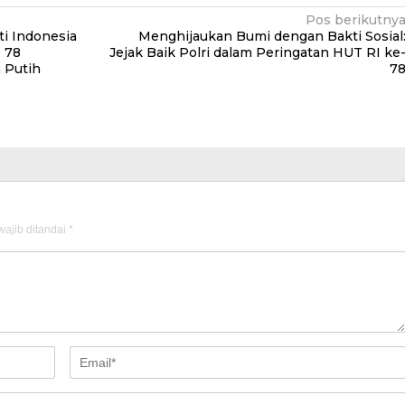
Pos berikutny
i Indonesia
Menghijaukan Bumi dengan Bakti Sosial
 78
Jejak Baik Polri dalam Peringatan HUT RI ke
 Putih
7
ajib ditandai
*