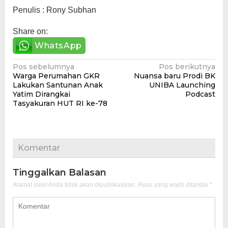
Penulis : Rony Subhan
Share on:
WhatsApp
Navigasi
Pos sebelumnya
Pos berikutnya
Warga Perumahan GKR
Nuansa baru Prodi BK
pos
Lakukan Santunan Anak
UNIBA Launching
Yatim Dirangkai
Podcast
Tasyakuran HUT RI ke-78
Komentar
Tinggalkan Balasan
Alamat surel Anda tidak akan dipublikasikan.
Ruas yang wajib ditandai
*