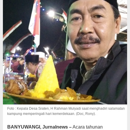
Foto : Kepala Desa Sraten, H Rahman Mulyadi saat menghadiri salamatan
kampung memperingati hari kemerdekaan. (Doc, Rony).
BANYUWANGI, Jurnalnews –
Acara tahunan