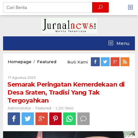
Skip
to
content
Menu
Semarak
Homepage
Featured
/
Ikuti Kami
Peringatan
Kemerdekaan
Oleh
17 Agustus 2023
di
Administrator
Semarak Peringatan Kemerdekaan di
Desa
Sraten,
Desa Sraten, Tradisi Yang Tak
Tradisi
Tergoyahkan
Yang
Tak
Administrator
Featured
-
-
1.101 Views
Tergoyahkan