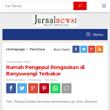
Skip
to
content
Menu
Rumah
Homepage
Peristiwa
/
Ikuti Kami
Pengepul
Rongsokan
Oleh
5 November 2023
di
Administrator
Rumah Pengepul Rongsokan di
Banyuwangi
Terbakar
Banyuwangi Terbakar
Administrator
Peristiwa
-
-
768 Views
Foto : Petugas Damkar berusaha memadamkan api. (Dok. Istimewa).