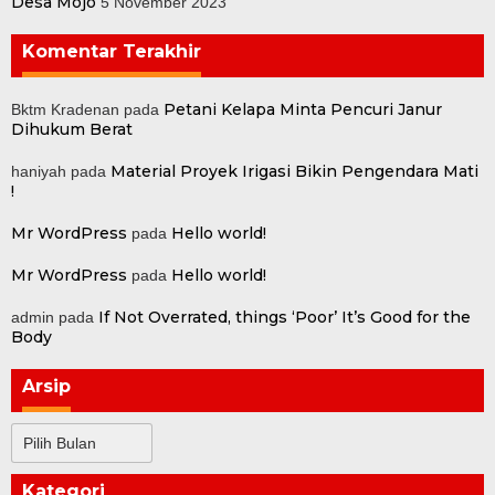
Desa Mojo
5 November 2023
Komentar Terakhir
Petani Kelapa Minta Pencuri Janur
Bktm Kradenan
pada
Dihukum Berat
Material Proyek Irigasi Bikin Pengendara Mati
haniyah
pada
!
Mr WordPress
Hello world!
pada
Mr WordPress
Hello world!
pada
If Not Overrated, things ‘Poor’ It’s Good for the
admin
pada
Body
Arsip
Arsip
Kategori