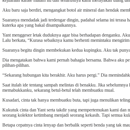
kejuaraan karate malam itu dan seharusnya kami merayakan ulang ta
Aku baru saja berdiri, mengangkat botol air mineral dan hendak mem
Suaranya mendadak jadi terdengar dingin, padahal selama ini teras
kuterka apa yang bakal disampaikannya.
Yant menggeser letak duduknya agar bisa berhadapan denganku. Aku j
Lalu berkata, “Kurasa sebaiknya kamu berhenti memintaku mengirim
Suaranya begitu dingin membekukan kedua kupingku. Aku tak punya pi
Dia mengatakan bahwa kami pernah bahagia bersama. Bahwa aku perna
pilihan-pilihan.
“Sekarang hubungan kita berakhir. Aku harus pergi.” Dia memindahkan 
Saat itulah ide tentang sampah melintas di benakku. Jika sebelumny
memabukkanku, sekarang betul-betul telah membuatku mual.
Kusadari, cinta tak hanya membuatku buta, tapi juga menulikan tel
Kukutuk cinta dan Yant serta takdir yang mempertemukan kami dan
seorang kolektor ketimbang menjadi seorang kekasih. Tapi semua kula
Betapa cepatnya cinta lenyap dan berbalik seperti benda yang tak mau