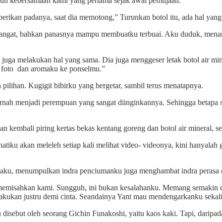
hun kebersamaan kami yang pertama sejak awal pemujaan.
berikan padanya, saat dia memotong,” Turunkan botol itu, ada hal yan
a hangat, bahkan panasnya mampu membuatku terbuai. Aku duduk, menar
uga melakukan hal yang sama. Dia juga menggeser letak botol air min
 foto dan aromaku ke ponselmu.”
lihan. Kugigit bibirku yang bergetar, sambil terus menatapnya.
h menjadi perempuan yang sangat diinginkannya. Sehingga betapa san
kembali piring kertas bekas kentang goreng dan botol air mineral, sehi
a hatiku akan meleleh setiap kali melihat video- videonya, kini hany
ingaku, menumpulkan indra penciumanku juga menghambat indra perasa 
 memisahkan kami. Sungguh, ini bukan kesalahanku. Memang semakin
kukan justru demi cinta. Seandainya Yant mau mendengarkanku sekali l
 disebut oleh seorang Gichin Funakoshi, yaitu kaos kaki. Tapi, daripada