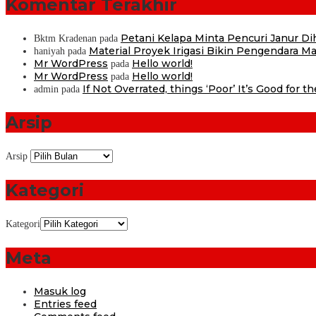
Komentar Terakhir
Petani Kelapa Minta Pencuri Janur D
Bktm Kradenan
pada
Material Proyek Irigasi Bikin Pengendara Mat
haniyah
pada
Mr WordPress
Hello world!
pada
Mr WordPress
Hello world!
pada
If Not Overrated, things ‘Poor’ It’s Good for t
admin
pada
Arsip
Arsip
Kategori
Kategori
Meta
Masuk log
Entries feed