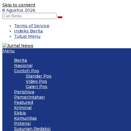
Skip to content
8 Agustus 2026
Terms of Service
Indeks Berita
Tutup Menu
Menu
Berita
Nasional
Contoh Pos
Standar Pos
Video Pos
Galeri Pos
Peristiwa
Pemerintahan
Featured
Kriminal
Ekbis
Komunitas
Potensi
Susunan Redaksi