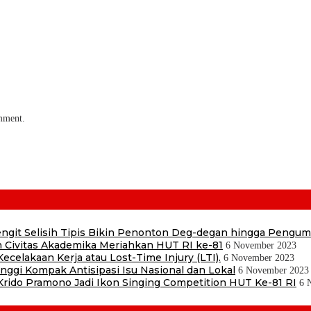
omment.
 Sengit Selisih Tipis Bikin Penonton Deg-degan hingga Pengu
 Civitas Akademika Meriahkan HUT RI ke-81
6 November 2023
ecelakaan Kerja atau Lost-Time Injury (LTI).
6 November 2023
ggi Kompak Antisipasi Isu Nasional dan Lokal
6 November 2023
ido Pramono Jadi Ikon Singing Competition HUT Ke-81 RI
6 