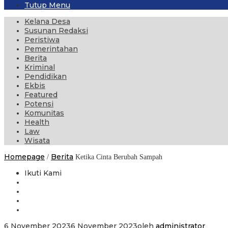
Tutup Menu
Kelana Desa
Susunan Redaksi
Peristiwa
Pemerintahan
Berita
Kriminal
Pendidikan
Ekbis
Featured
Potensi
Komunitas
Health
Law
Wisata
Homepage
Berita
/
Ketika Cinta Berubah Sampah
Ikuti Kami
6 November 2023
6 November 2023
oleh
administrator