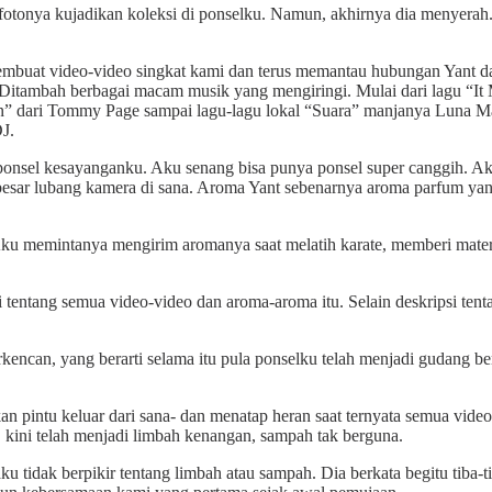
-fotonya kujadikan koleksi di ponselku. Namun, akhirnya dia menyera
buat video-video singkat kami dan terus memantau hubungan Yant dan 
itambah berbagai macam musik yang mengiringi. Mulai dari lagu “It 
” dari Tommy Page sampai lagu-lagu lokal “Suara” manjanya Luna Ma
J.
nsel kesayanganku. Aku senang bisa punya ponsel super canggih. Aku 
sebesar lubang kamera di sana. Aroma Yant sebenarnya aroma parfum y
ku memintanya mengirim aromanya saat melatih karate, memberi materi 
 tentang semua video-video dan aroma-aroma itu. Selain deskripsi tent
kencan, yang berarti selama itu pula ponselku telah menjadi gudang be
kan pintu keluar dari sana- dan menatap heran saat ternyata semua video
kini telah menjadi limbah kenangan, sampah tak berguna.
 tidak berpikir tentang limbah atau sampah. Dia berkata begitu tiba-ti