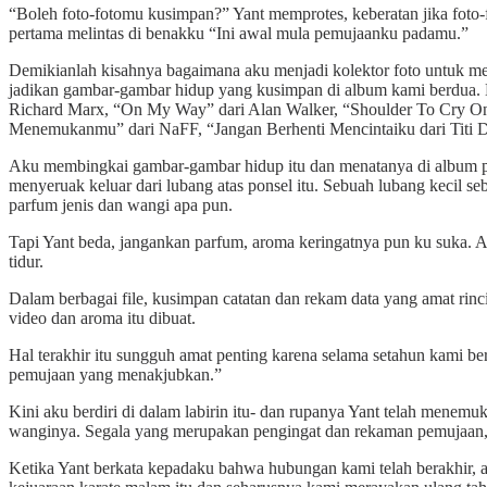
“Boleh foto-fotomu kusimpan?” Yant memprotes, keberatan jika foto
pertama melintas di benakku “Ini awal mula pemujaanku padamu.”
Demikianlah kisahnya bagaimana aku menjadi kolektor foto untuk mem
jadikan gambar-gambar hidup yang kusimpan di album kami berdua. D
Richard Marx, “On My Way” dari Alan Walker, “Shoulder To Cry On
Menemukanmu” dari NaFF, “Jangan Berhenti Mencintaiku dari Titi D
Aku membingkai gambar-gambar hidup itu dan menatanya di album po
menyeruak keluar dari lubang atas ponsel itu. Sebuah lubang kecil 
parfum jenis dan wangi apa pun.
Tapi Yant beda, jangankan parfum, aroma keringatnya pun ku suka. A
tidur.
Dalam berbagai file, kusimpan catatan dan rekam data yang amat rinci
video dan aroma itu dibuat.
Hal terakhir itu sungguh amat penting karena selama setahun kami ber
pemujaan yang menakjubkan.”
Kini aku berdiri di dalam labirin itu- dan rupanya Yant telah menemu
wanginya. Segala yang merupakan pengingat dan rekaman pemujaan, 
Ketika Yant berkata kepadaku bahwa hubungan kami telah berakhir, aku