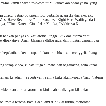
h. “Mau kamu apakan foto-foto itu?” Kukatakan padanya hal yang
diriku. Setiap potongan foto berbagai acara dia dan aku, aku
Must Have Been Love” dari Roxette, “Right Here Waiting” dari
ya, “Cinta Karena Cinta” dari Yudika, “Akhirnya Ku
bahkan punya aplikasi aroma, tinggal klik dan aroma Yant
ang dipakainya. Aneh, biasanya diriku mual dan muntah dengan bau
kepelatihan, ketika rapat di kantor bahkan saat menggeliat bangun
ang setiap video, kucatat juga di mana dan bagaimana, serta kapan
ragam kejadian – seperti yang sering kukatakan kepada Yant- “labirin
-video dan aroma- aroma itu kini telah kehilangan kilau dan
ba, meski terbata- bata. Saat kami duduk di tribun, menonton