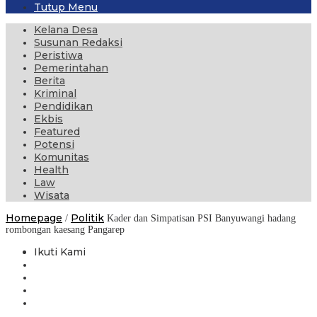
Tutup Menu
Kelana Desa
Susunan Redaksi
Peristiwa
Pemerintahan
Berita
Kriminal
Pendidikan
Ekbis
Featured
Potensi
Komunitas
Health
Law
Wisata
Homepage
Politik
/
Kader dan Simpatisan PSI Banyuwangi hadang
rombongan kaesang Pangarep
Ikuti Kami