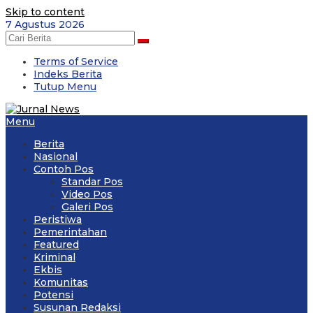
Skip to content
7 Agustus 2026
Terms of Service
Indeks Berita
Tutup Menu
Menu
Berita
Nasional
Contoh Pos
Standar Pos
Video Pos
Galeri Pos
Peristiwa
Pemerintahan
Featured
Kriminal
Ekbis
Komunitas
Potensi
Susunan Redaksi