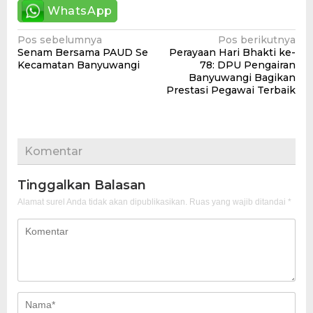
WhatsApp
Navigasi
Pos sebelumnya
Pos berikutnya
Senam Bersama PAUD Se
Perayaan Hari Bhakti ke-
pos
Kecamatan Banyuwangi
78: DPU Pengairan
Banyuwangi Bagikan
Prestasi Pegawai Terbaik
Komentar
Tinggalkan Balasan
Alamat surel Anda tidak akan dipublikasikan.
Ruas yang wajib ditandai
*