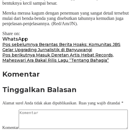
bentuknya kecil sampai besar.
Mereka merasa kagum dengan penemuan yang sangat detail tersebut
mulai dari benda-benda yang disebutkan tahunnya kemudian juga
penjelasan-penjelasannya. (Red/Am/JN).
Share on:
WhatsApp
Navigasi
Pos sebelumnya
Berantas Berita Hoaks: Komunitas JBS
Gelar Upgrading Jurnalistik di Banyuwangi
pos
Pos berikutnya
Masuk Deretan Artis Hebat Records,
Maheswari Ara Bakal Rilis Lagu “Tentang Bahagia”
Komentar
Tinggalkan Balasan
Alamat surel Anda tidak akan dipublikasikan.
Ruas yang wajib ditandai
*
Komentar