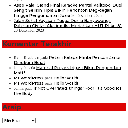
2023
Asep Rajai Grand Final Karaoke Pantai Kalitopo! Duel
Sengit Selisih Tipis Bikin Penonton Deg-degan
hingga Pengumuman Juara
20 Desember 2023
Jalan Sehat Yayasan Puspa Dunia Banyuwangi:
Ratusan Civitas Akademika Meriahkan HUT RI ke-81
20 Desember 2023
Komentar Terakhir
Petani Kelapa Minta Pencuri Janur
Bktm Kradenan
pada
Dihukum Berat
Material Proyek Irigasi Bikin Pengendara
haniyah
pada
Mati !
Mr WordPress
Hello world!
pada
Mr WordPress
Hello world!
pada
If Not Overrated, things ‘Poor’ It’s Good for
admin
pada
the Body
Arsip
Arsip