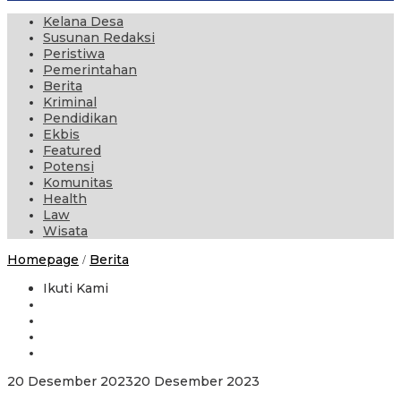
Kelana Desa
Susunan Redaksi
Peristiwa
Pemerintahan
Berita
Kriminal
Pendidikan
Ekbis
Featured
Potensi
Komunitas
Health
Law
Wisata
Kunjungan
Homepage
Berita
/
Dinas
Budaya
Ikuti Kami
dan
Pariwisata
Kabupaten
Banyuwangi
di
Omahsium
oleh
20 Desember 2023
20 Desember 2023
administrator